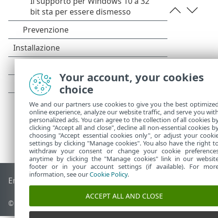
Your account, your cookies
choice
We and our partners use cookies to give you the best optimize
online experience, analyze our website traffic, and serve you wit
personalized ads. You can agree to the collection of all cookies b
clicking "Accept all and close", decline all non-essential cookies b
choosing "Accept essential cookies only", or adjust your cooki
settings by clicking "Manage cookies". You also have the right t
withdraw your consent or change your cookie preference
anytime by clicking the "Manage cookies" link in our websit
footer or in your account settings (if available). For mor
information, see our
Cookie Policy
.
End of Life
ESET Knowledge Base
Forum ESET
ESET Status 
ACCEPT ALL AND CLOSE
© 1992 - 2026 ESET, spol. s r.o. - Tutti i diritti riservati.