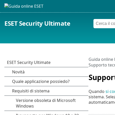
ESET Security Ultimate
Guida online
Supporto tec
Support
Quando
si co
sistema. Sele
automaticame