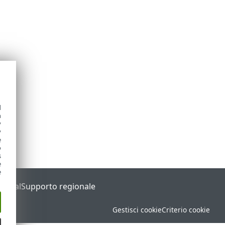
d
h
y
y
e
o
s
e
e
Portal
Supporto regionale
Gestisci cookie
Criterio cookie