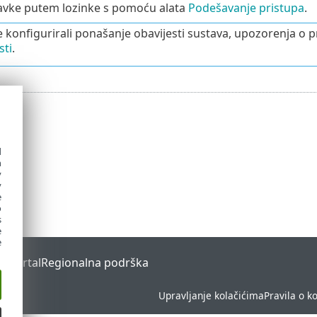
tavke putem lozinke s pomoću alata
Podešavanje pristupa
.
e konfigurirali ponašanje obavijesti sustava, upozorenja o pr
sti
.
d
h
y
y
e
o
s
e
e
s Portal
Regionalna podrška
Upravljanje kolačićima
Pravila o k