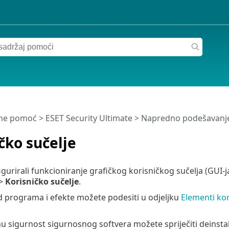
ine pomoć
>
ESET Security Ultimate
>
Napredno podešavanj
čko sučelje
igurirali funkcioniranje grafičkog korisničkog sučelja (GUI-
>
Korisničko sučelje
.
ed programa i efekte možete podesiti u odjeljku
Elementi kor
 sigurnost sigurnosnog softvera možete spriječiti deinstala