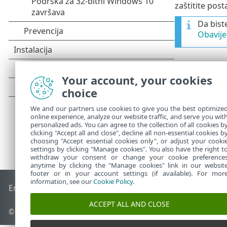
zaštitite pos
Da bist
Obavije
Your account, your cookies
choice
We and our partners use cookies to give you the best optimize
online experience, analyze our website traffic, and serve you wit
personalized ads. You can agree to the collection of all cookies b
clicking "Accept all and close", decline all non-essential cookies b
choosing "Accept essential cookies only", or adjust your cooki
settings by clicking "Manage cookies". You also have the right t
withdraw your consent or change your cookie preference
anytime by clicking the "Manage cookies" link in our websit
footer or in your account settings (if available). For mor
information, see our
Cookie Policy
.
End of Life
ESET-ova baza znanja
ESET-ov forum
ESET Statu
ACCEPT ALL AND CLOSE
© 1992 - 2026 ESET, spol. s r.o. – Sva prava pridržana.