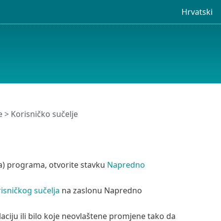
Hrvatski
e
> Korisničko sučelje
ja) programa, otvorite stavku
Napredno
isničkog sučelja
na zaslonu Napredno
ciju ili bilo koje neovlaštene promjene tako da