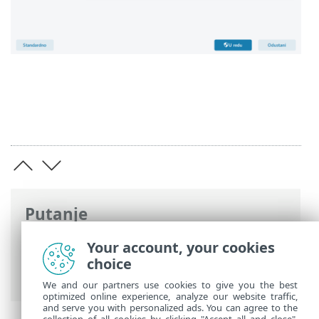
Putanje
ESET-ova online pomoć
>
ESET Security
Your account, your cookies
Ultimate
>
Napredno podešavanje
>
choice
Povezivost
We and our partners use cookies to give you the best
optimized online experience, analyze our website traffic,
and serve you with personalized ads. You can agree to the