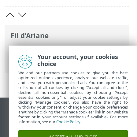
Fil d'Ariane
Aide en ligne d'ESET
>
ESET Security
Ultimate
>
ESET Security Ultimate
>
Your account, your cookies
Nouveautés
choice
We and our partners use cookies to give you the best
optimized online experience, analyze our website traffic,
and serve you with personalized ads. You can agree to the
collection of all cookies by clicking "Accept all and close",
decline all non-essential cookies by choosing "Accept
essential cookies only", or adjust your cookie settings by
clicking "Manage cookies". You also have the right to
withdraw your consent or change your cookie preferences
Afficher le site pour ordinateur de bureau
anytime by clicking the "Manage cookies" link in our website
footer or in your account settings (if available). For more
End of Life
information, see our
Cookie Policy
.
Base de connaissances ESET
Forum ESET
ACCEPT ALL AND CLOSE