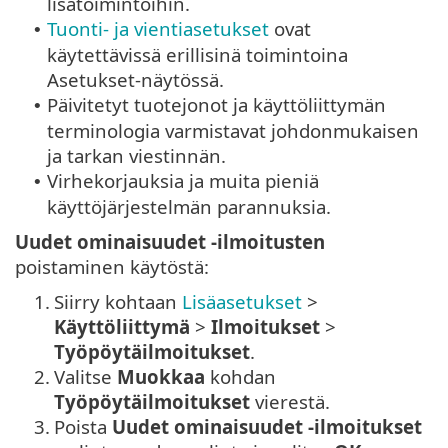
lisätoimintoihin.
Tuonti- ja vientiasetukset
ovat
•
käytettävissä erillisinä toimintoina
Asetukset-näytössä.
Päivitetyt tuotejonot ja käyttöliittymän
•
terminologia varmistavat johdonmukaisen
ja tarkan viestinnän.
Virhekorjauksia ja muita pieniä
•
käyttöjärjestelmän parannuksia.
Uudet ominaisuudet -ilmoitusten
poistaminen käytöstä:
1.
Siirry kohtaan
Lisäasetukset
>
Käyttöliittymä
>
Ilmoitukset
>
Työpöytäilmoitukset
.
2.
Valitse
Muokkaa
kohdan
Työpöytäilmoitukset
vierestä.
3.
Poista
Uudet ominaisuudet -ilmoitukset