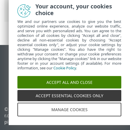
>
ESET Security Ultimate
> Uudet
Your account, your cookies
ominaisuudet
choice
We and our partners use cookies to give you the best
optimized online experience, analyze our website traffic,
and serve you with personalized ads. You can agree to the
collection of all cookies by clicking "Accept all and close",
decline all non-essential cookies by choosing "Accept
essential cookies only", or adjust your cookie settings by
clicking "Manage cookies". You also have the right to
withdraw your consent or change your cookie preferences
Näytä tietokonesivusto
anytime by clicking the "Manage cookies" link in our website
footer or in your account settings (if available). For more
End of Life
information, see our
Cookie Policy
.
ESET-tietämyskanta
ESET-foorumi
ACCEPT ALL AND CLOSE
ESET Status Portal
Alueellinen tuki
ACCEPT ESSENTIAL COOKIES ONLY
© 1992 - 2026 ESET, spol. s
Evästeiden hallinta
MANAGE COOKIES
r.o. – Kaikki oikeudet
Evästekäytäntö
pidätetään.