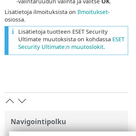
-valintaruudun valinta ja valitse
OK
.
Lisätietoja ilmoituksista on
Ilmoitukset
-
osiossa.
Lisätietoja tuotteen ESET Security
Ultimate muutoksista on kohdassa
ESET
Security Ultimate:n muutoslokit
.
Navigointipolku
ESET-online-ohje
>
ESET Security Ultimate