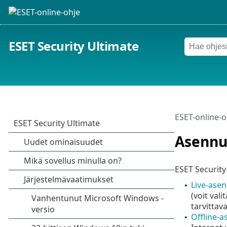
ESET Security Ultimate
ESET-online-o
Asennu
ESET Security
Live-ase
•
(voit val
tarvittav
Offline-
•