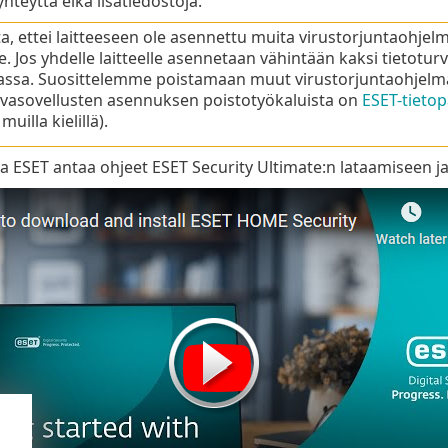
yhteyttä eikä lisätiedostoja.
a, ettei laitteeseen ole asennettu muita virustorjuntaohjel
e. Jos yhdelle laitteelle asennetaan vähintään kaksi tietotu
idassa. Suosittelemme poistamaan muut virustorjuntaohjelma
rvasovellusten asennuksen poistotyökaluista on
ESET-tietop
muilla kielillä).
a ESET antaa ohjeet ESET Security Ultimate:n lataamiseen ja