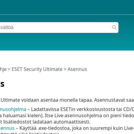
hje
>
ESET Security Ultimate
>
Asennus
s
 Ultimate voidaan asentaa monella tapaa. Asennustavat saa
nnusohjelma
– Ladattavissa ESETin verkkosivustosta tai CD/DV
ita haluamasi kielen). Itse Live-asennusohjelma on pieni ti
at lisätiedostot ladataan automaattisesti.
asennus
– Käyttää .exe-tiedostoa, joka on suurempi kuin Liv