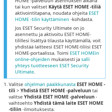
HOME -palveluun asennuksen aikana
tai kun valitset
Käytä ESET HOME -tiliä
aktivointitapana, noudata ohjeita
ESET
HOME -tilin käyttäminen
-kohdasta.
Jos ESET Security Ultimate on jo
asennettu ja aktivoitu ESET HOME-
tilillesi lisättyä tilausta käyttämällä, voit
yhdistää laitteesi ESET HOME-tiliisi ESET
HOME-portaalissa. Toimi
ESET HOMEin
online-ohjeiden
mukaisesti ja
salli
yhteys tuotteeseen ESET Security
Ultimate
.
1.
Valitse
ohjelman pääikkunasta
ESET HOME -
tili
>
Yhdistä ESET HOME -palveluun
tai
valitse
Yhdistä ESET HOME -palveluun
-
vaihtoehto
Yhdistä tämä laite ESET HOME
-tiliin
-ilmoituksesta.