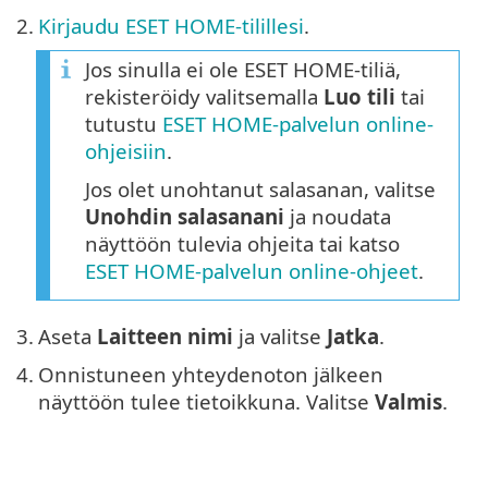
2.
Kirjaudu ESET HOME-tilillesi
.
Jos sinulla ei ole ESET HOME-tiliä,
rekisteröidy valitsemalla
Luo tili
tai
tutustu
ESET HOME-palvelun online-
ohjeisiin
.
Jos olet unohtanut salasanan, valitse
Unohdin salasanani
ja noudata
näyttöön tulevia ohjeita tai katso
ESET HOME-palvelun online-ohjeet
.
3.
Aseta
Laitteen nimi
ja valitse
Jatka
.
4.
Onnistuneen yhteydenoton jälkeen
näyttöön tulee tietoikkuna. Valitse
Valmis
.