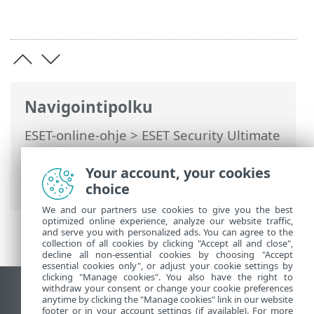
Navigointipolku
ESET-online-ohje
>
ESET Security Ultimate
>
Tuotteen ESET Security Ultimate
käsitteleminen
>
ESET HOME -tili
>
Your account, your cookies
Yhdistä ESET HOME-palveluun
choice
We and our partners use cookies to give you the best
optimized online experience, analyze our website traffic,
and serve you with personalized ads. You can agree to the
collection of all cookies by clicking "Accept all and close",
decline all non-essential cookies by choosing "Accept
essential cookies only", or adjust your cookie settings by
clicking "Manage cookies". You also have the right to
withdraw your consent or change your cookie preferences
Näytä tietokonesivusto
anytime by clicking the "Manage cookies" link in our website
footer or in your account settings (if available). For more
End of Life