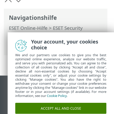
Navigationshilfe
ESET Online-Hilfe
>
ESET Security
Ultimate
>
Erweiterte Einstellungen
>
Benutzeroberfläche
> Elemente der
Your account, your cookies
Benutzeroberfläche
choice
We and our partners use cookies to give you the best
optimized online experience, analyze our website traffic,
and serve you with personalized ads. You can agree to the
collection of all cookies by clicking "Accept all and close",
decline all non-essential cookies by choosing "Accept
essential cookies only", or adjust your cookie settings by
clicking "Manage cookies". You also have the right to
withdraw your consent or change your cookie preferences
Desktop-Site anzeigen
anytime by clicking the "Manage cookies" link in our website
footer or in your account settings (if available). For more
End of Life
information, see our
Cookie Policy
.
ESET Knowledgebase
ESET-Forum
ACCEPT ALL AND CLOSE
ESET Status Portal