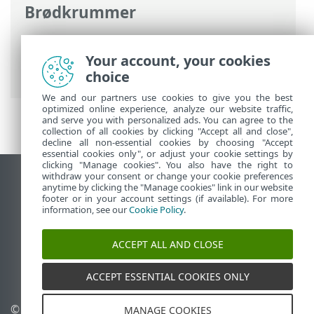
Brødkrummer
ESET-onlinehjælp
>
ESET Security
Ultimate
>
ESET Security Ultimate
>
Your account, your cookies
Systemkrav
choice
We and our partners use cookies to give you the best
optimized online experience, analyze our website traffic,
and serve you with personalized ads. You can agree to the
collection of all cookies by clicking "Accept all and close",
decline all non-essential cookies by choosing "Accept
essential cookies only", or adjust your cookie settings by
clicking "Manage cookies". You also have the right to
withdraw your consent or change your cookie preferences
Vis computerwebsted
anytime by clicking the "Manage cookies" link in our website
footer or in your account settings (if available). For more
End of Life
information, see our
Cookie Policy
.
ESET-vidensbase
ESET-forum
ACCEPT ALL AND CLOSE
ESET Status Portal
Regional support
ACCEPT ESSENTIAL COOKIES ONLY
© 1992 - 2026 ESET, spol. s
Administrer cookies
MANAGE COOKIES