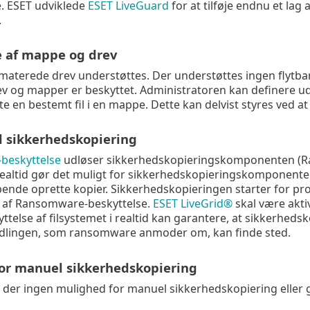
 ESET udviklede
ESET LiveGuard
for at tilføje endnu et lag
.
e af mappe og drev
aterede drev understøttes. Der understøttes ingen flytbare
rev og mapper er beskyttet. Administratoren kan definere ud
e en bestemt fil i en mappe. Dette kan delvist styres ved at
il sikkerhedskopiering
beskyttelse
udløser sikkerhedskopieringskomponenten (Ra
 realtid gør det muligt for sikkerhedskopieringskomponente
øbende oprette kopier. Sikkerhedskopieringen starter for pr
 af Ransomware-beskyttelse.
ESET LiveGrid®
skal være akti
yttelse af filsystemet i realtid kan garantere, at sikkerhe
ndlingen, som ransomware anmoder om, kan finde sted.
or manuel sikkerhedskopiering
er der ingen mulighed for manuel sikkerhedskopiering eller