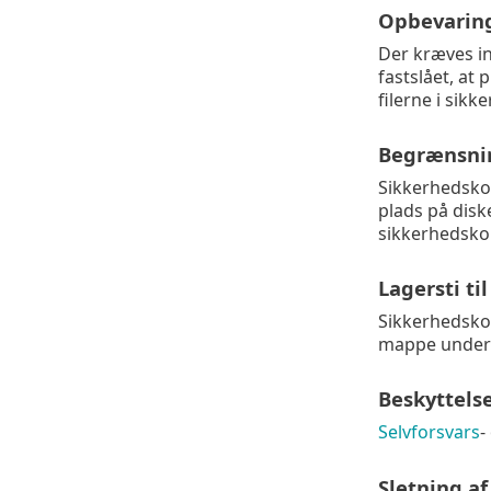
Opbevaring
Der kræves i
fastslået, at
filerne i sik
Begrænsnin
Sikkerhedskop
plads på dis
sikkerhedskop
Lagersti ti
Sikkerhedsko
mappe unders
Beskyttelse
Selvforsvars
-
Sletning af