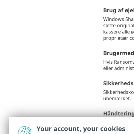
Brug af øje
Windows Shad
slette origin
kassere alle 
proprietær co
Brugermedd
Hvis Ransomwa
eller adminis
Sikkerheds
Sikkerhedskop
ubemærket.
Håndtering 
Krypterede fi
Your account, your cookies
hvis de ikke l