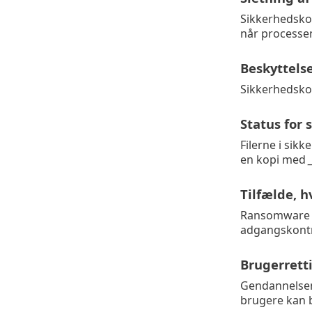
Sikkerhedskopi
når processen
Beskyttelse
Sikkerhedskop
Status for
Filerne i sik
en kopi med
Tilfælde, h
Ransomware ka
adgangskontro
Brugerretti
Gendannelsen 
brugere kan b