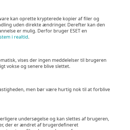
e kan oprette krypterede kopier af filer og
andling uden direkte ændringer. Derefter kan den
ndannelse er mulig. Derfor bruger ESET en
stem i realtid
.
matisk, vises der ingen meddelelser til brugeren
t vokse og senere blive slettet.
igheden, men bør være hurtig nok til at forblive
erligere undersøgelse og kan slettes af brugeren,
iler, der er ændret af brugerdefineret