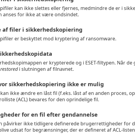
filer kan ikke slettes eller fjernes, medmindre de er i sikke
 anses for ikke at være ondsindet.
 af filer i sikkerhedskopiering
ifiler er beskyttet mod kryptering af ransomware.
 sikkerhedskopidata
kerhedskopimappen er krypterede og i ESET-filtypen. Når d
_restored
i slutningen af filnavnet.
vor sikkerhedskopiering ikke er mulig
n ikke ændre en låst fil (f.eks. låst af en anden proces, ope
lliste (ACL) bevares for den oprindelige fil.
gheder for en fil efter gendannelse
påvirker ikke tidligere definerede brugerrettigheder for d
live udsat for begrænsninger, der er defineret af ACL-listen