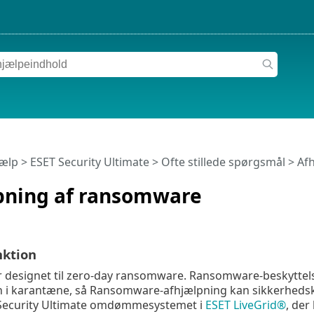
jælp
>
ESET Security Ultimate
>
Ofte stillede spørgsmål
> Af
pning af ransomware
ktion
r designet til zero-day ransomware. Ransomware-beskyttels
n i karantæne, så Ransomware-afhjælpning kan sikkerhedsk
Security Ultimate omdømmesystemet i
ESET LiveGrid®
, der