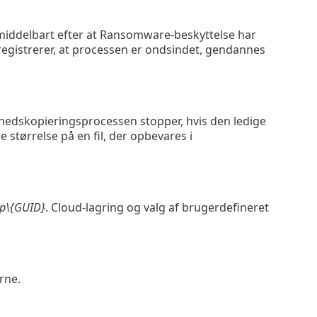
middelbart efter at Ransomware-beskyttelse har
registrerer, at processen er ondsindet, gendannes
rhedskopieringsprocessen stopper, hvis den ledige
ørrelse på en fil, der opbevares i
up\{GUID}
. Cloud-lagring og valg af brugerdefineret
rne.