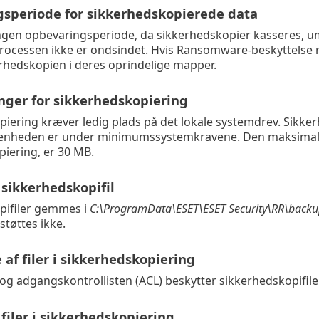
speriode for sikkerhedskopierede data
ngen opbevaringsperiode, da sikkerhedskopier kasseres, u
 processen ikke er ondsindet. Hvis Ransomware-beskyttelse 
kerhedskopien i deres oprindelige mapper.
ger for sikkerhedskopiering
iering kræver ledig plads på det lokale systemdrev. Sikke
kenheden er under minimumssystemkravene. Den maksimale st
iering, er 30 MB.
l sikkerhedskopifil
pifiler gemmes i
C:\ProgramData\ESET\ESET Security\RR\back
tøttes ikke.
 af filer i sikkerhedskopiering
 og adgangskontrollisten (ACL) beskytter sikkerhedskopifile
 filer i sikkerhedskopiering