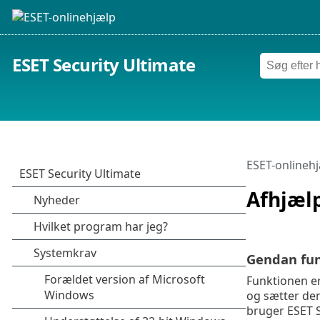
ESET Security Ultimate
ESET-onlineh
Afhjæl
Gendan fun
Funktionen e
og sætter de
bruger ESET 