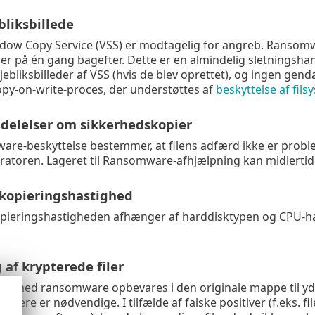
bliksbillede
ow Copy Service (VSS) er modtagelig for angreb. Ransomwar
aler på én gang bagefter. Dette er en almindelig sletningsh
øjebliksbilleder af VSS (hvis de blev oprettet), og ingen ge
py-on-write-proces, der understøttes af
beskyttelse af filsy
elelser om sikkerhedskopier
re-beskyttelse bestemmer, at filens adfærd ikke er proble
tratoren. Lageret til Ransomware-afhjælpning kan midlertidig
kopieringshastighed
ieringshastigheden afhænger af harddisktypen og CPU-hast
af krypterede filer
ler med ransomware opbevares i den originale mappe til yd
ængere er nødvendige. I tilfælde af falske positiver (f.eks. f