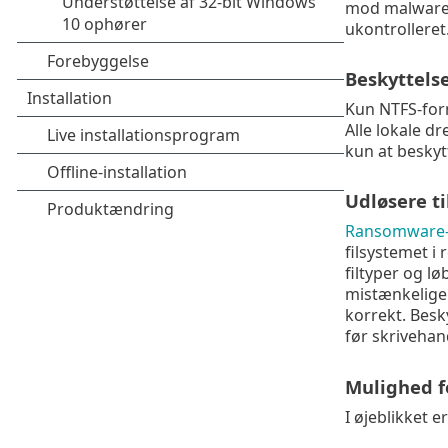
mod malware.
ukontrolleret
Beskyttels
Kun NTFS-form
Alle lokale d
kun at beskytt
Udløsere t
Ransomware-
filsystemet i
filtyper og l
mistænkelige
korrekt. Besk
før skriveha
Mulighed f
I øjeblikket 