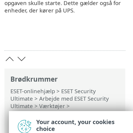
opgaven skulle starte. Dette gælder også for
enheder, der kører på UPS.
Brødkrummer
ESET-onlinehjælp
>
ESET Security
Ultimate
>
Arbejde med ESET Security
Ultimate
>
Værktøjer
>
Planlægningsværktøj
> Dialogbokse –
Planlægningsværktøj > Tidsindstilling for
Your account, your cookies
opgave
choice