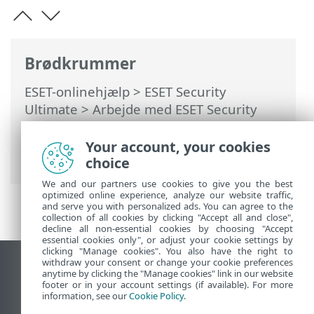
Brødkrummer
ESET-onlinehjælp
>
ESET Security
Ultimate
>
Arbejde med ESET Security
Ultimate
>
Opsætning
>
Enhedsbeskyttelse
> Der er registreret
Your account, your cookies
en infiltration
choice
We and our partners use cookies to give you the best
optimized online experience, analyze our website traffic,
and serve you with personalized ads. You can agree to the
collection of all cookies by clicking "Accept all and close",
decline all non-essential cookies by choosing "Accept
essential cookies only", or adjust your cookie settings by
clicking "Manage cookies". You also have the right to
withdraw your consent or change your cookie preferences
Vis computerwebsted
anytime by clicking the "Manage cookies" link in our website
footer or in your account settings (if available). For more
End of Life
information, see our
Cookie Policy
.
ESET-vidensbase