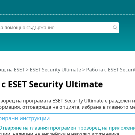
щ на ESET
>
ESET Security Ultimate
>
Работа с ESET Securi
с ESET Security Ultimate
зорец на програмата ESET Security Ultimate е разделен 
ормация, отговаряща на опцията, избрана в главното м
рирани инструкции
Отваряне на главния програмен прозорец на приложени
ции, налични на английски и няколко други езика.