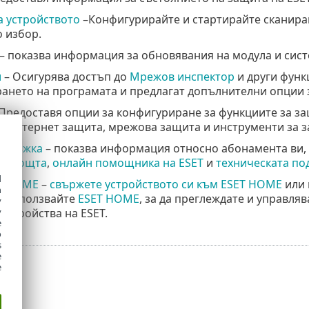
а устройството
–Конфигурирайте и стартирайте сканиран
 избор.
– показва информация за обновявания на модула и сист
и
– Осигурява достъп до
Мрежов инспектор
и други функ
ането на програмата и предлагат допълнителни опции 
Предоставя опции за конфигуриране за функциите за защ
, интернет защита, мрежова защита и инструменти за з
ддръжка
– показва информация относно абонамента ви,
помощта
,
онлайн помощника на ESET
и
техническата по
d
ET HOME
–
свържете устройството си към ESET HOME
или 
h
. Използвайте
ESET HOME
, за да преглеждате и управляв
y
устройства на ESET.
y
e
o
s
e
e