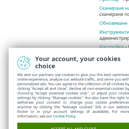
Сканиране н
сканиране по
Обновяване
Инструмент
администрир
Настройка
– 
устройството
Your account, your cookies
Помощ и по
choice
към
онлайн 
We and our partners use cookies to give you the best optimize
Акаунт в ES
online experience, analyze our website traffic, and serve you wit
в ESET HOME
personalized ads. You can agree to the collection of all cookies b
абонамент и 
clicking "Accept all and close", decline all non-essential cookies b
choosing "Accept essential cookies only", or adjust your cooki
settings by clicking "Manage cookies". You also have the right t
withdraw your consent or change your cookie preference
anytime by clicking the "Manage cookies" link in our websit
footer or in your account settings (if available). For mor
information, see our
Cookie Policy
.
ACCEPT ALL AND CLOSE