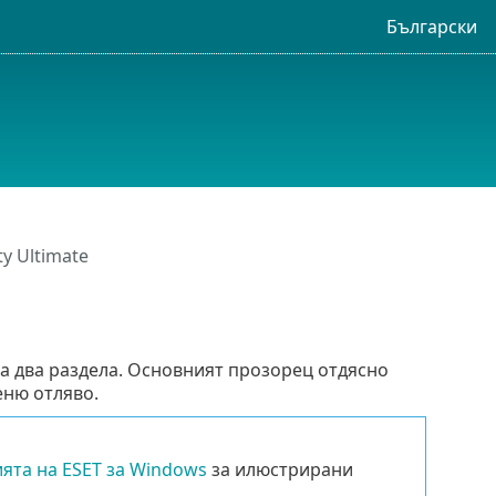
Български
ty Ultimate
на два раздела. Основният прозорец отдясно
еню отляво.
ята на ESET за Windows
за илюстрирани