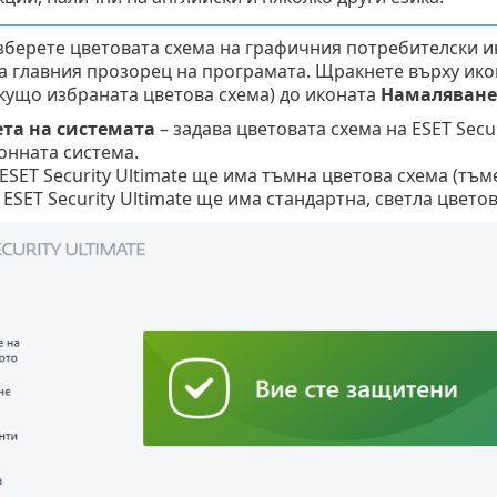
берете цветовата схема на графичния потребителски инт
на главния прозорец на програмата. Щракнете върху ик
кущо избраната цветова схема) до иконата
Намаляване
ета на системата
– задава цветовата схема на ESET Secur
нната система.
ESET Security Ultimate ще има тъмна цветова схема (тъм
 ESET Security Ultimate ще има стандартна, светла цветов