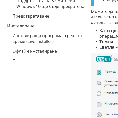
Можете да из
десен ъгъл 
основа на те
Като цв
•
операцио
Тъмна
– 
•
Светла
–
•