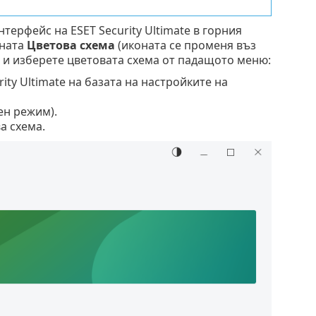
ерфейс на ESET Security Ultimate в горния
оната
Цветова схема
(иконата се променя въз
и изберете цветовата схема от падащото меню:
ity Ultimate на базата на настройките на
ен режим).
а схема.