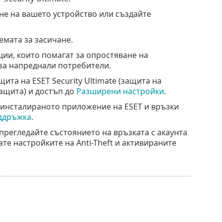
е на вашето устройство или създайте
емата за засичане.
ции, които помагат за опростяване на
за напреднали потребители.
ита на ESET Security Ultimate (защита на
ащита) и достъп до
Разширени настройки
.
 инсталираното приложение на ESET и връзки
ддръжка
.
прегледайте състоянието на връзката с акаунта
ате настройките на Anti-Theft и активираните