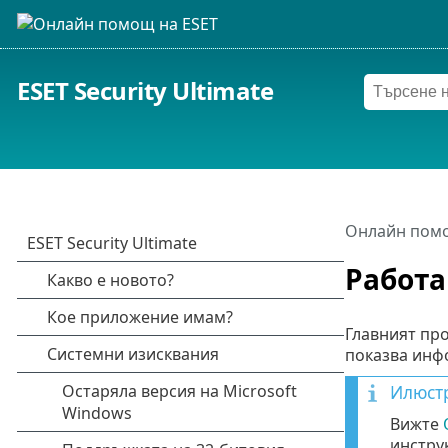
ESET Security Ultimate
Онлайн помо
Работа 
Главният про
показва инф
Илюст
Вижте
инструк