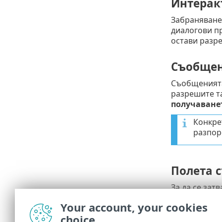
Интерак
Забраняване
диалогови п
остави разр
Съобщен
Съобщенията 
разрешите та
получаване
Конкре
разпор
Полета 
За да се зат
затваряне н
Your account, your cookies
автоматично 
choice