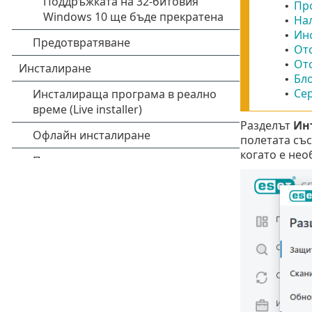
Пр
•
На
•
Ин
•
От
•
От
•
Бл
•
Сер
•
Разделът
Ин
полетата със
когато е нео