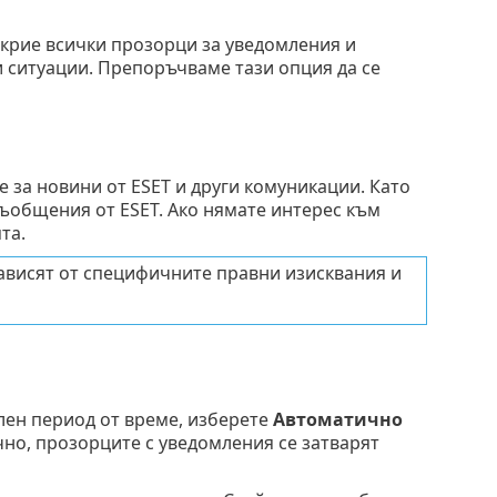
крие всички прозорци за уведомления и
 ситуации. Препоръчваме тази опция да се
за новини от ESET и други комуникации. Като
съобщения от ESET. Ако нямате интерес към
та.
зависят от специфичните правни изисквания и
лен период от време, изберете
Автоматично
чно, прозорците с уведомления се затварят