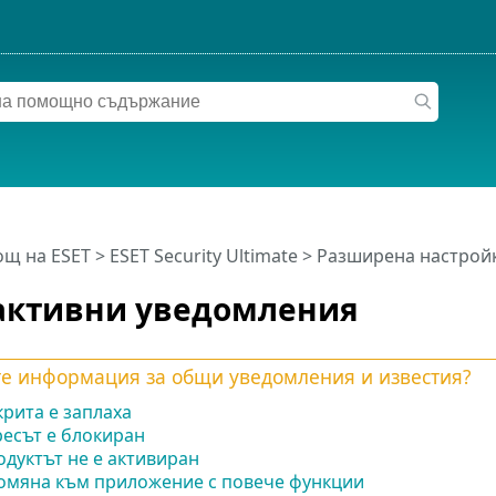
щ на ESET
>
ESET Security Ultimate
>
Разширена настрой
активни уведомления
е информация за общи уведомления и известия?
рита е заплаха
есът е блокиран
дуктът не е активиран
омяна към приложение с повече функции