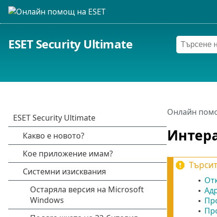
ESET Security Ultimate
Онлайн помо
Интер
Търсит
Отк
•
Адр
•
Про
•
Пр
•