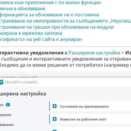
омяна към приложение с по-малко функции
лична е обновяване
формацията за обновяване не е постоянна
страняване на неизправности за съобщението „Неуспеш
страняване на грешки при обновяване на модули
окирана е мрежова заплаха
тификатът на уеб сайта е анулиран
терактивни уведомления
в
Разширени настройки
>
Из
 съобщения и интерактивните уведомления за откривания
бходимо да се вземе решение от потребител (например 