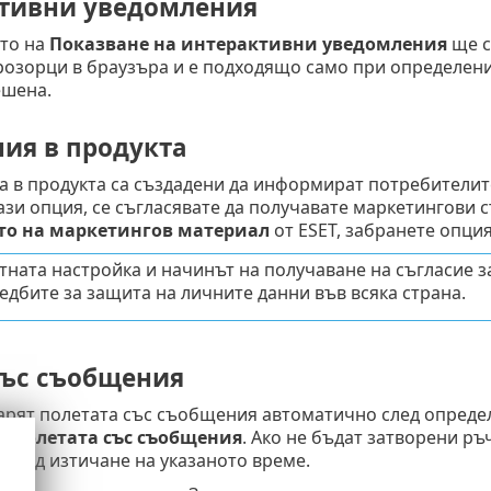
тивни уведомления
то на
Показване на интерактивни уведомления
ще с
розорци в браузъра и е подходящо само при определени
ешена.
ия в продукта
в продукта са създадени да информират потребителите 
зи опция, се съгласявате да получавате маркетингови 
то на маркетингов материал
от ESET, забранете опция
тната настройка и начинът на получаване на съгласие 
едбите за защита на личните данни във всяка страна.
със съобщения
варят полетата със съобщения автоматично след опреде
а полетата със съобщения
. Ако не бъдат затворени ръ
след изтичане на указаното време.