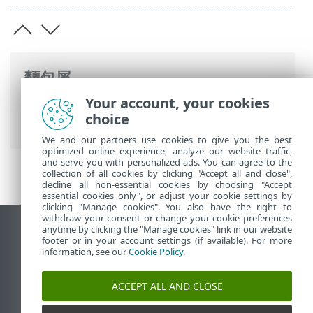
麵包屑
Your account, your cookies
ESET 線上說明
>
ESET Security Ultimate
>
choice
使用 ESET Security Ultimate
We and our partners use cookies to give you the best
optimized online experience, analyze our website traffic,
and serve you with personalized ads. You can agree to the
collection of all cookies by clicking "Accept all and close",
decline all non-essential cookies by choosing "Accept
essential cookies only", or adjust your cookie settings by
clicking "Manage cookies". You also have the right to
withdraw your consent or change your cookie preferences
anytime by clicking the "Manage cookies" link in our website
檢視桌面網站
footer or in your account settings (if available). For more
End of Life
information, see our
Cookie Policy
.
ESET 知識庫
ACCEPT ALL AND CLOSE
ESET 論壇
ESET Status Portal