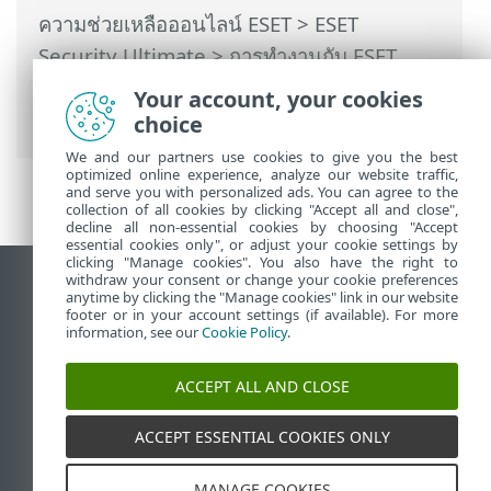
ความช่วยเหลือออนไลน์ ESET
>
ESET
Security Ultimate
>
การทำงานกับ ESET
Security Ultimate
>
เครื่องมือ
> เครื่องมือ
Your account, your cookies
ทำความสะอาดระบบ
choice
We and our partners use cookies to give you the best
optimized online experience, analyze our website traffic,
and serve you with personalized ads. You can agree to the
collection of all cookies by clicking "Accept all and close",
decline all non-essential cookies by choosing "Accept
essential cookies only", or adjust your cookie settings by
clicking "Manage cookies". You also have the right to
withdraw your consent or change your cookie preferences
ดูไซต์เดสก์ท็อป
anytime by clicking the "Manage cookies" link in our website
footer or in your account settings (if available). For more
End of Life
information, see our
Cookie Policy
.
ฐานความรู้ของ ESET
ฟอรัมของ ESET
ACCEPT ALL AND CLOSE
ESET Status Portal
ACCEPT ESSENTIAL COOKIES ONLY
ฝ่ายสนับสนุนประจำภูมิภาค
MANAGE COOKIES