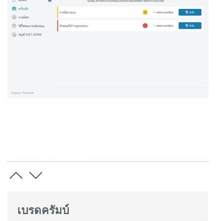
เบรดครัมบ์