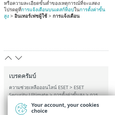
หรือความละเอียดขั้นต่ำของเหตุการณ์ที่จะแสดง
โปรดดูที่
การแจ้งเตือนบนเดสก์ท็อป
ใน
การตั้งค่าขั้น
สูง
>
อินเทอร์เฟซผู้ใช้
>
การแจ้งเตือน
เบรดครัมบ์
ความช่วยเหลือออนไลน์ ESET
>
ESET
Security Ultimate
>
การตั้งค่าขั้นสูง
>
การ
แจ้งเตือน
>
การแจ้งเตือนบนเดสก์ท็อป
>
Your account, your cookies
รายการการแจ้งเตือนบนเดสก์ท็อป
choice