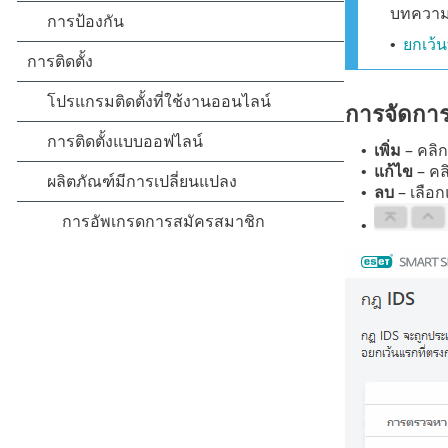
บทความฐ
ยกเว้น
•
การจัดกา
เพิ่ม
– คลิก
•
แก้ไข
– คลิ
•
ลบ
– เลือก
•
•