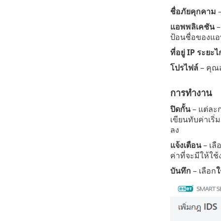
ชื่อภัยคุกคาม
–
แอพพลิเคชัน
–
ป้อนชื่อของแอ
ที่อยู่ IP ระยะ
โปรไฟล์
– คุณ
การทำงาน
ปิดกั้น
– แต่ละ
เขียนทับค่าเร
ลง
แจ้งเตือน
– เลื
ค่าที่จะมีให้ใช้
บันทึก
– เลือก
ใ