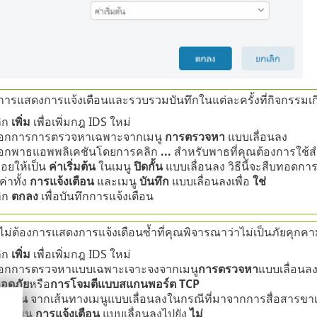
การแสดงการแจ้งเตือนและรวบรวมบันทึกในแต่ละครั้งที่กิจกรรมเกิ
ิก
เพิ่ม
เพื่อเพิ่มกฎ IDS ใหม่
ือกการการตรวจหาเฉพาะจากเมนู
การตรวจหา
แบบเลื่อนลง
ือกพาธแอพพลิเคชันโดยการคลิก
...
สำหรับพาธที่คุณต้องการใช้สำ
่อยให้เป็น
ค่าเริ่มต้น
ในเมนู
ปิดกั้น
แบบเลื่อนลง วิธีนี้จะสืบทอดกา
งค่าทั้ง
การแจ้งเตือน
และเมนู
บันทึก
แบบเลื่อนลงเพื่อ
ใช่
ิก
ตกลง
เพื่อบันทึกการแจ้งเตือน
ม่ต้องการแสดงการแจ้งเตือนซ้ำที่คุณพิจารณาว่าไม่เป็นภัยคุ
ิก
เพิ่ม
เพื่อเพิ่มกฎ IDS ใหม่
ือกการตรวจหาแบบเฉพาะเจาะจงจากเมนู
การตรวจหา
แบบเลื่อนลง
อดภัย
หรือ
การโจมตีแบบสแกนพอร์ต TCP
ือก
ใน
จากเส้นทางเมนูแบบเลื่อนลงในกรณีที่มาจากการสื่อสารขาเ
งค่าเมนู
การแจ้งเตือน
แบบเลื่อนลงไปยัง
ไม่