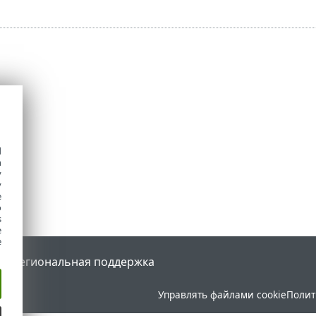
d
h
y
y
e
o
s
e
e
tal
Региональная поддержка
Управлять файлами cookie
Полит