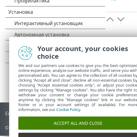
Your account, your cookies
choice
We and our partners use cookies to give you the best optimize
online experience, analyze our website traffic, and serve you wit
personalized ads. You can agree to the collection of all cookies b
clicking "Accept all and close", decline all non-essential cookies b
choosing "Accept essential cookies only", or adjust your cooki
settings by clicking "Manage cookies". You also have the right t
withdraw your consent or change your cookie preference
anytime by clicking the "Manage cookies" link in our websit
footer or in your account settings (if available). For mor
information, see our
Cookie Policy
.
End of Life
База знаний ESET
Форум ESET
ESET Status Por
ACCEPT ALL AND CLOSE
© 1992 - 2025 ESET, spol. s r.o. - Все права защищены.