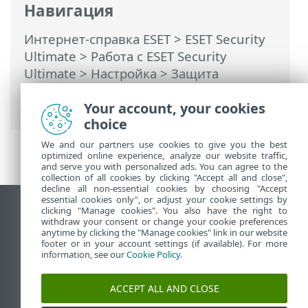
Навигация
Интернет-справка ESET
>
ESET Security
Ultimate
>
Работа с ESET Security
Ultimate
>
Настройка
>
Защита
компьютера
> Разрешения для
приложений
Your account, your cookies
choice
We and our partners use cookies to give you the best
optimized online experience, analyze our website traffic,
and serve you with personalized ads. You can agree to the
collection of all cookies by clicking "Accept all and close",
decline all non-essential cookies by choosing "Accept
essential cookies only", or adjust your cookie settings by
clicking "Manage cookies". You also have the right to
Использовать сайт для ПК
withdraw your consent or change your cookie preferences
End of Life
anytime by clicking the "Manage cookies" link in our website
footer or in your account settings (if available). For more
База знаний ESET
information, see our
Cookie Policy
.
Форум ESET
ESET Status Portal
ACCEPT ALL AND CLOSE
Региональная поддержка