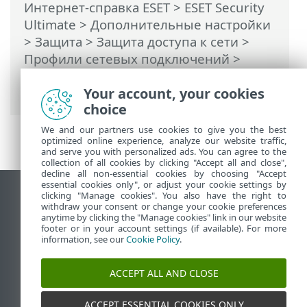
Интернет-справка ESET
>
ESET Security
Ultimate
>
Дополнительные настройки
>
Защита
>
Защита доступа к сети
>
Профили сетевых подключений
>
Добавление и изменение профилей
сетевых подключений
Your account, your cookies
> Активаторы
choice
We and our partners use cookies to give you the best
optimized online experience, analyze our website traffic,
and serve you with personalized ads. You can agree to the
collection of all cookies by clicking "Accept all and close",
decline all non-essential cookies by choosing "Accept
essential cookies only", or adjust your cookie settings by
clicking "Manage cookies". You also have the right to
Использовать сайт для ПК
withdraw your consent or change your cookie preferences
End of Life
anytime by clicking the "Manage cookies" link in our website
footer or in your account settings (if available). For more
База знаний ESET
information, see our
Cookie Policy
.
Форум ESET
ESET Status Portal
ACCEPT ALL AND CLOSE
Региональная поддержка
ACCEPT ESSENTIAL COOKIES ONLY