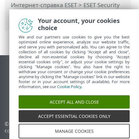
Интернет-справка ESET
>
ESET Security
Ultimate
>
Начало работы
>
Родительский контроль
Your account, your cookies
choice
We and our partners use cookies to give you the best
optimized online experience, analyze our website traffic,
and serve you with personalized ads. You can agree to the
collection of all cookies by clicking "Accept all and close",
decline all non-essential cookies by choosing "Accept
essential cookies only", or adjust your cookie settings by
clicking "Manage cookies". You also have the right to
Использовать сайт для ПК
withdraw your consent or change your cookie preferences
End of Life
anytime by clicking the "Manage cookies" link in our website
footer or in your account settings (if available). For more
База знаний ESET
information, see our
Cookie Policy
.
Форум ESET
ESET Status Portal
ACCEPT ALL AND CLOSE
Региональная поддержка
ACCEPT ESSENTIAL COOKIES ONLY
© 1992 - 2025 ESET, spol. s
Управлять файлами
r.o. - Все права защищены.
cookie
MANAGE COOKIES
Политика в отношении