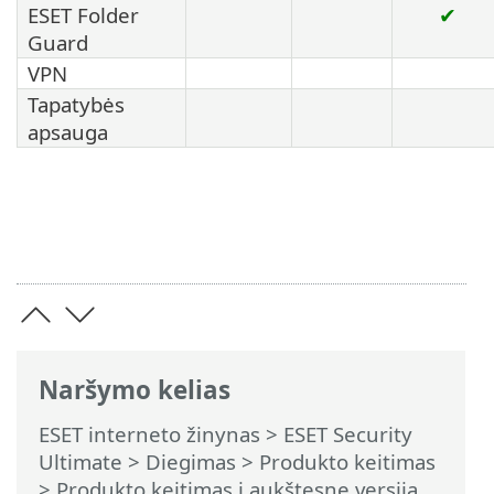
ESET Folder
✔
Guard
VPN
Tapatybės
apsauga
Naršymo kelias
ESET interneto žinynas
>
ESET Security
Ultimate
>
Diegimas
> Produkto keitimas
> Produkto keitimas į aukštesnę versiją