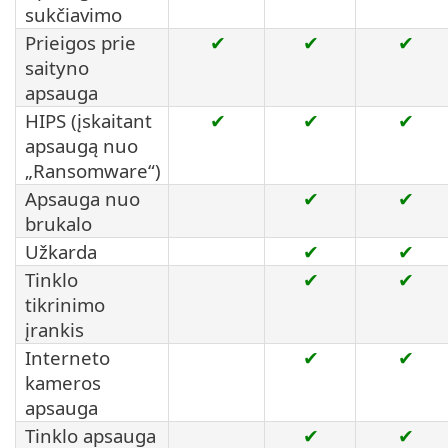
sukčiavimo
Prieigos prie
✔
✔
✔
saityno
apsauga
HIPS (įskaitant
✔
✔
✔
apsaugą nuo
„Ransomware“)
Apsauga nuo
✔
✔
brukalo
Užkarda
✔
✔
Tinklo
✔
✔
tikrinimo
įrankis
Interneto
✔
✔
kameros
apsauga
Tinklo apsauga
✔
✔