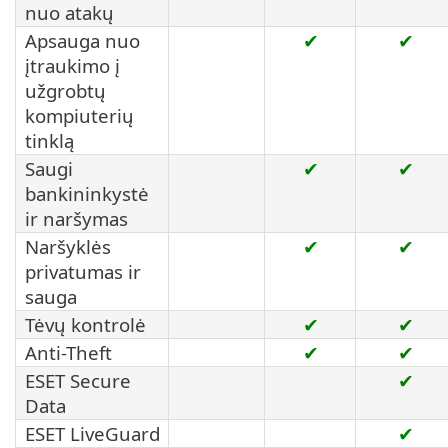
nuo atakų
Apsauga nuo
✔
✔
įtraukimo į
užgrobtų
kompiuterių
tinklą
Saugi
✔
✔
bankininkystė
ir naršymas
Naršyklės
✔
✔
privatumas ir
sauga
Tėvų kontrolė
✔
✔
Anti-Theft
✔
✔
ESET Secure
✔
Data
ESET LiveGuard
✔