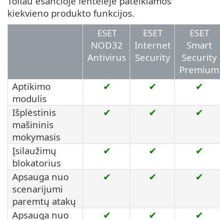
Toliau esančioje lentelėje pateikiamos
kiekvieno produkto funkcijos.
ESET
ESET
ESET
NOD32
Internet
Smart
Antivirus
Security
Security
Premium
Aptikimo
✔
✔
✔
modulis
Išplėstinis
✔
✔
✔
mašininis
mokymasis
Įsilaužimų
✔
✔
✔
blokatorius
Apsauga nuo
✔
✔
✔
scenarijumi
paremtų atakų
Apsauga nuo
✔
✔
✔