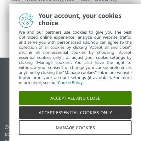
Ultimate
>
Produkto aktyvinimas
>
Prenumeratos būsena
> Aktyvinti
Your account, your cookies
nepavyko dėl pereikvotos prenumeratos
choice
We and our partners use cookies to give you the best
optimized online experience, analyze our website traffic,
and serve you with personalized ads. You can agree to the
collection of all cookies by clicking "Accept all and close",
decline all non-essential cookies by choosing "Accept
essential cookies only", or adjust your cookie settings by
clicking "Manage cookies". You also have the right to
withdraw your consent or change your cookie preferences
Rodyti darbalaukio tinklavietę
anytime by clicking the "Manage cookies" link in our website
footer or in your account settings (if available). For more
End of Life
information, see our
Cookie Policy
.
ESET žinių bazė
ESET forumas
ACCEPT ALL AND CLOSE
ESET Status Portal
Palaikymas regione
ACCEPT ESSENTIAL COOKIES ONLY
© 1992 - 2025 ESET, spol. s
Tvarkyti slapukus
MANAGE COOKIES
r.o. - Visos teisės
Slapukų politika
saugomos.