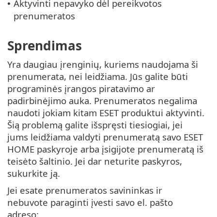
Aktyvinti nepavyko dėl pereikvotos
•
prenumeratos
Sprendimas
Yra daugiau įrenginių, kuriems naudojama ši
prenumerata, nei leidžiama. Jūs galite būti
programinės įrangos piratavimo ar
padirbinėjimo auka. Prenumeratos negalima
naudoti jokiam kitam ESET produktui aktyvinti.
Šią problemą galite išspręsti tiesiogiai, jei
jums leidžiama valdyti prenumeratą savo ESET
HOME paskyroje arba įsigijote prenumeratą iš
teisėto šaltinio. Jei dar neturite paskyros,
sukurkite ją.
Jei esate prenumeratos savininkas ir
nebuvote paraginti įvesti savo el. pašto
adreso: