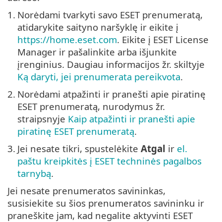
1.
Norėdami tvarkyti savo ESET prenumeratą,
atidarykite saityno naršyklę ir eikite į
https://home.eset.com
. Eikite į ESET License
Manager ir pašalinkite arba išjunkite
įrenginius. Daugiau informacijos žr. skiltyje
Ką daryti, jei prenumerata pereikvota
.
2.
Norėdami atpažinti ir pranešti apie piratinę
ESET prenumeratą, nurodymus žr.
straipsnyje
Kaip atpažinti ir pranešti apie
piratinę ESET prenumeratą
.
3.
Jei nesate tikri, spustelėkite
Atgal
ir
el.
paštu kreipkitės į ESET techninės pagalbos
tarnybą
.
Jei nesate prenumeratos savininkas,
susisiekite su šios prenumeratos savininku ir
praneškite jam, kad negalite aktyvinti ESET