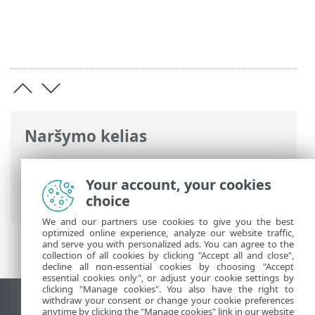
Naršymo kelias
ESET interneto žinynas
>
ESET Security
Ultimate
>
Diegimas
> Dialogo langai –
Your account, your cookies
diegimas > Aktyvinimas > Registracija
choice
We and our partners use cookies to give you the best
optimized online experience, analyze our website traffic,
and serve you with personalized ads. You can agree to the
collection of all cookies by clicking "Accept all and close",
decline all non-essential cookies by choosing "Accept
essential cookies only", or adjust your cookie settings by
clicking "Manage cookies". You also have the right to
withdraw your consent or change your cookie preferences
Rodyti darbalaukio tinklavietę
anytime by clicking the "Manage cookies" link in our website