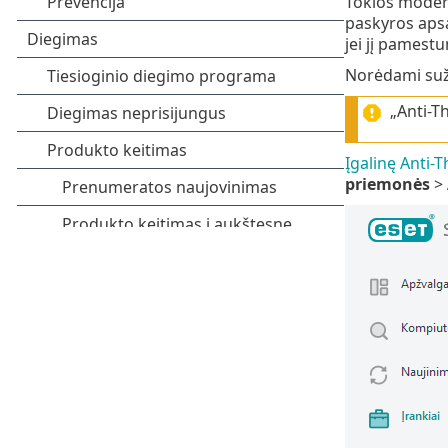
Tokios modern
paskyros apsa
jei jį pamest
Norėdami suž
„Anti-T
Įgalinę Anti-T
priemonės
>