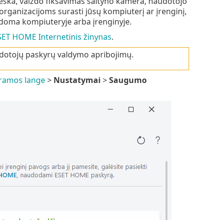
ieška, vaizdo fiksavimas saityno kamera, naudotojo
organizacijoms surasti jūsų kompiuterį ar įrenginį,
ykdoma kompiuteryje arba įrenginyje.
SET HOME Internetinis žinynas
.
udotojų paskyrų valdymo apribojimų.
ramos lange
>
Nustatymai
>
Saugumo