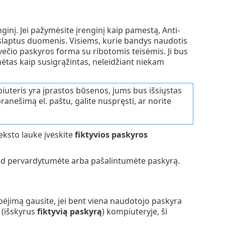
inį. Jei pažymėsite įrenginį kaip pamestą, Anti-
slaptus duomenis. Visiems, kurie bandys naudotis
svečio paskyros forma su ribotomis teisėmis. Ji bus
tas kaip susigrąžintas, neleidžiant niekam
iuteris yra įprastos būsenos, jums bus išsiųstas
anešimą el. paštu, galite nuspręsti, ar norite
teksto lauke įveskite
fiktyvios paskyros
ad pervardytumėte arba pašalintumėte paskyrą.
ėjimą gausite, jei bent viena naudotojo paskyra
 (išskyrus
fiktyvią paskyrą
) kompiuteryje, ši