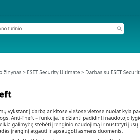
o žinynas
>
ESET Security Ultimate
>
Darbas su ESET Securit
eft
mų vykstant į darbą ar kitose viešose vietose nuolat kyla p
ogs. Anti-Theft – funkcija, leidžianti padidinti naudotojo l
teikia galimybę stebėti įrenginio naudojimą ir nustatyti jūs
adės įrenginį atgauti ir apsaugoti asmens duomenis.