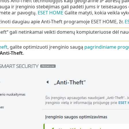
ios Anti-Theft technologijos kaip geografinė IP adresų pa
uga ir įrenginio stebėjimas gali padėti jums ir teisėsaugos 
umėte ar pavogtų.
ESET HOME
Galite matyti, kokia veikla v
inoti daugiau apie Anti-Theft programoje ESET HOME, žr.
E
heft“ gali netinkamai veikti domenų kompiuteriuose dėl na
heft
, galite optimizuoti įrenginio saugą
pagrindiniame prog
Anti-Theft
.