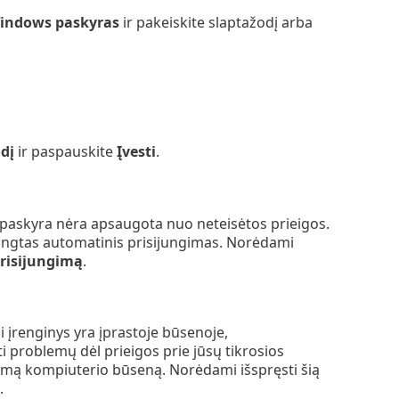
Windows paskyras
ir pakeiskite slaptažodį arba
odį
ir paspauskite
Įvesti
.
ų paskyra nėra apsaugota nuo neteisėtos prieigos.
įjungtas automatinis prisijungimas. Norėdami
prisijungimą
.
i įrenginys yra įprastoje būsenoje,
 problemų dėl prieigos prie jūsų tikrosios
tamą kompiuterio būseną. Norėdami išspręsti šią
.