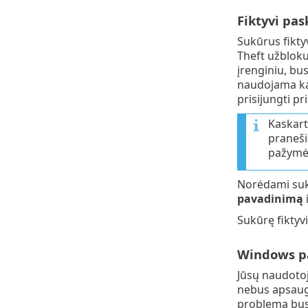
Fiktyvi pa
Sukūrus fikty
Theft užbloku
įrenginiu, bus
naudojama kai
prisijungti p
Kaskart
praneši
pažymėt
Norėdami suku
pavadinimą
Sukūrę fiktyv
Windows pa
Jūsų naudotoj
nebus apsaug
problema bus