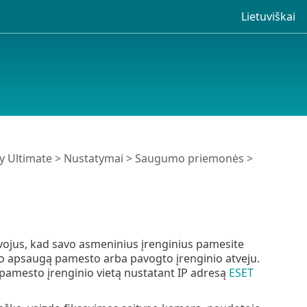
Lietuviškai
y Ultimate
>
Nustatymai
>
Saugumo priemonės
>
avojus, kad savo asmeninius įrenginius pamesite
ygio apsaugą pamesto arba pavogto įrenginio atveju.
ų pamesto įrenginio vietą nustatant IP adresą
ESET