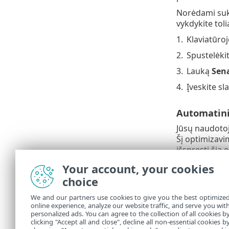
Norėdami suku
vykdykite tol
1.
Klaviatūro
2.
Spustelėki
3.
Lauką
Sena
4.
Įveskite sl
Automatini
Jūsų naudotoj
Šį optimizavi
išspręsti šią
Your account, your cookies
Automatinis
choice
Automatinis p
We and our partners use cookies to give you the best optimize
nerekomenduoj
online experience, analyze our website traffic, and serve you wit
naudotojo pas
personalized ads. You can agree to the collection of all cookies b
optimizavimo
clicking "Accept all and close", decline all non-essential cookies b