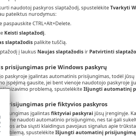
rti naudotoj paskyros slaptažodį, spustelėkite
Tvarkyti 
iau pateiktus nurodymus:
je paspauskite CTRL+Alt+Delete.
te
Keisti slaptažodį
.
s slaptažodis
palikite tuščią.
aptažodį į laukus
Naujas slaptažodis
ir
Patvirtinti slaptaž
s prisijungimas prie Windows paskyrų
o paskyroje įgalintas automatinis prisijungimas, todėl jūs
mo įspėjimą gausite, jei bent vienoje naudotojo paskyroje 
 optimizavimo problemą, spustelėkite
Išjungti automatinį 
 prisijungimas prie fiktyvios paskyros
risijungimas įgalintas
fiktyviai paskyrai
jūsų įrenginyje. Ka
d
ame naudoti automatinio prisijungimo, nes tai gali sukelti
h
kyros arba siųsti klaidingus pavojaus signalus apie trūks
y
 problemą, spustelėkite
Išjungti automatinį prisijungimą
y