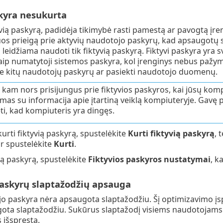
skyra nesukurta
vią paskyrą, padidėja tikimybė rasti pamestą ar pavogtą įreng
os prieigą prie aktyvių naudotojo paskyrų, kad apsaugotų 
 leidžiama naudoti tik fiktyvią paskyrą. Fiktyvi paskyra yra 
p numatytoji sistemos paskyra, kol įrenginys nebus pažymė
rie kitų naudotojų paskyrų ar pasiekti naudotojo duomenų.
 kam nors prisijungus prie fiktyvios paskyros, kai jūsų komp
mas su informacija apie įtartiną veiklą kompiuteryje. Gavę pr
i, kad kompiuteris yra dingęs.
rti fiktyvią paskyrą, spustelėkite
Kurti fiktyvią paskyrą
, 
ir spustelėkite
Kurti
.
ią paskyrą, spustelėkite
Fiktyvios paskyros nustatymai
, k
skyrų slaptažodžių apsauga
o paskyra nėra apsaugota slaptažodžiu. Šį optimizavimo įsp
ota slaptažodžiu. Sukūrus slaptažodį visiems naudotojams
 išspręsta.