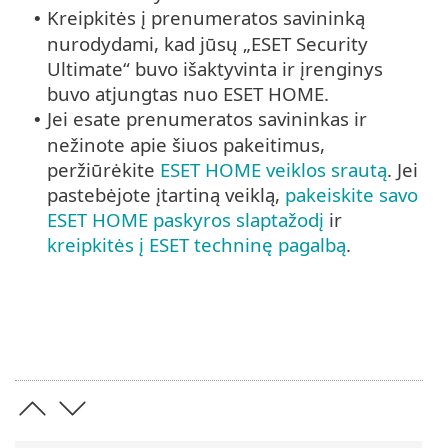
Kreipkitės į prenumeratos savininką
•
nurodydami, kad jūsų „ESET Security
Ultimate“ buvo išaktyvinta ir įrenginys
buvo atjungtas nuo ESET HOME.
Jei esate prenumeratos savininkas ir
•
nežinote apie šiuos pakeitimus,
peržiūrėkite
ESET HOME veiklos srautą
. Jei
pastebėjote įtartiną veiklą,
pakeiskite savo
ESET HOME paskyros slaptažodį
ir
kreipkitės į ESET techninę pagalbą
.