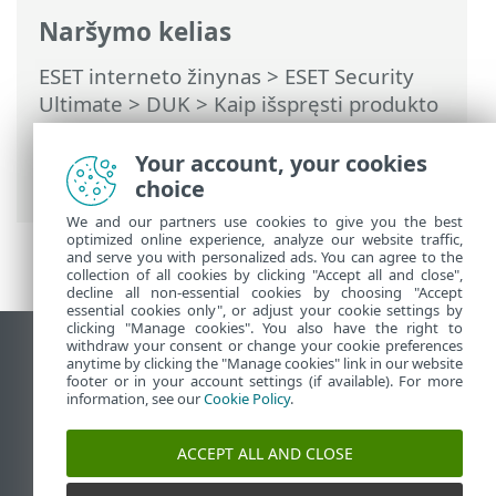
Naršymo kelias
ESET interneto žinynas
>
ESET Security
Ultimate
>
DUK
>
Kaip išspręsti produkto
išaktyvinimo problemą naudojant ESET
HOME
> Produktas išjungtas, įrenginys
Your account, your cookies
atjungtas
choice
We and our partners use cookies to give you the best
optimized online experience, analyze our website traffic,
and serve you with personalized ads. You can agree to the
collection of all cookies by clicking "Accept all and close",
decline all non-essential cookies by choosing "Accept
essential cookies only", or adjust your cookie settings by
clicking "Manage cookies". You also have the right to
withdraw your consent or change your cookie preferences
Rodyti darbalaukio tinklavietę
anytime by clicking the "Manage cookies" link in our website
footer or in your account settings (if available). For more
End of Life
information, see our
Cookie Policy
.
ESET žinių bazė
ESET forumas
ACCEPT ALL AND CLOSE
ESET Status Portal