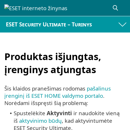
ESET Security Ultimate – Turinys
Produktas išjungtas,
įrenginys atjungtas
Šis klaidos pranešimas rodomas
pašalinus
įrenginį iš ESET HOME valdymo portalo
.
Norėdami išspręsti šią problemą:
Spustelėkite
Aktyvinti
ir naudokite vieną
•
iš
aktyvinimo būdų
, kad aktyvintumėte
ESET Security Ultimate.