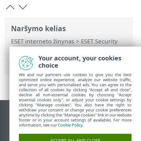
Naršymo kelias
ESET interneto žinynas
>
ESET Security
Ultimate
>
Išplėstinis nustatymas
>
Nuskaitymai
>
Įrenginio nuskaitymas
>
Your account, your cookies
Nuskaitymas paleidžiant
choice
We and our partners use cookies to give you the best
optimized online experience, analyze our website traffic,
and serve you with personalized ads. You can agree to the
collection of all cookies by clicking "Accept all and close",
decline all non-essential cookies by choosing "Accept
essential cookies only", or adjust your cookie settings by
clicking "Manage cookies". You also have the right to
withdraw your consent or change your cookie preferences
Rodyti darbalaukio tinklavietę
anytime by clicking the "Manage cookies" link in our website
footer or in your account settings (if available). For more
End of Life
information, see our
Cookie Policy
.
ESET žinių bazė
ESET forumas
ACCEPT ALL AND CLOSE