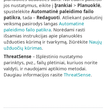
jos nustatymus, eikite į
Įrankiai
>
Planuoklė
,
spustelėkite
Automatinė paleidimo failo
patikra
, tada –
Redaguoti
. Atliekant paskutinį
veiksmą pasirodys langas
Automatinė
paleidimo failo patikra
. Norėdami rasti
išsamias instrukcijas apie planuoklės
užduoties kūrimą ir tvarkymą, žiūrėkite
Naujų
užduočių kūrimas
.
ThreatSense
– Išplėstinio nustatymo
parinktys, pvz., failų plėtiniai, kuriuos norite
valdyti, ir naudojami aptikimo metodai.
Daugiau informacijos rasite
ThreatSense
.