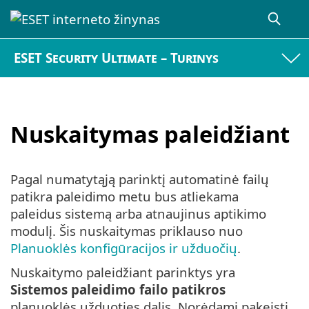
ESET Security Ultimate – Turinys
Nuskaitymas paleidžiant
Pagal numatytąją parinktį automatinė failų
patikra paleidimo metu bus atliekama
paleidus sistemą arba atnaujinus aptikimo
modulį. Šis nuskaitymas priklauso nuo
Planuoklės konfigūracijos ir užduočių
.
Nuskaitymo paleidžiant parinktys yra
Sistemos paleidimo failo patikros
planuoklės užduoties dalis. Norėdami pakeisti