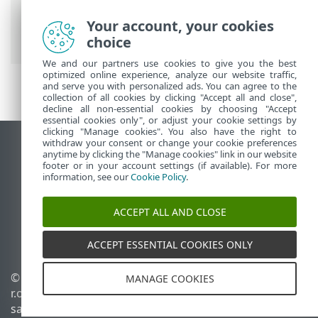
Apsaugos priemonės
>
El. pašto
programų apsauga
>
Pašto dėžutės
Your account, your cookies
apsauga
> Integravimo priemonės
choice
We and our partners use cookies to give you the best
optimized online experience, analyze our website traffic,
and serve you with personalized ads. You can agree to the
collection of all cookies by clicking "Accept all and close",
decline all non-essential cookies by choosing "Accept
essential cookies only", or adjust your cookie settings by
clicking "Manage cookies". You also have the right to
withdraw your consent or change your cookie preferences
Rodyti darbalaukio tinklavietę
anytime by clicking the "Manage cookies" link in our website
footer or in your account settings (if available). For more
End of Life
information, see our
Cookie Policy
.
ESET žinių bazė
ESET forumas
ACCEPT ALL AND CLOSE
ESET Status Portal
Palaikymas regione
ACCEPT ESSENTIAL COOKIES ONLY
© 1992 - 2025 ESET, spol. s
Tvarkyti slapukus
MANAGE COOKIES
r.o. - Visos teisės
Slapukų politika
saugomos.