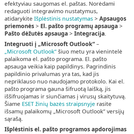
efektyviau saugomas el. paštas. Norėdami
redaguoti integravimo nustatymus,
atidarykite
Išplėstinis nustatymas
>
Apsaugos
priemonės
>
El. pašto programų apsauga
>
Pašto dėžutės apsauga
>
Integracija
.
Integruoti į „Microsoft Outlook“
–
„Microsoft Outlook“
šiuo metu yra vienintelė
palaikoma el. pašto programa. El. pašto
apsauga veikia kaip papildinys. Pagrindinis
papildinio privalumas yra tas, kad jis
nepriklauso nuo naudojamo protokolo. Kai el.
pašto programa gauna šifruotą laišką, jis
iššifruojamas ir siunčiamas į virusų skaitytuvą.
Šiame
ESET žinių bazės straipsnyje
rasite
išsamų palaikomų „Microsoft Outlook“ versijų
sąrašą.
Išplėstinis el. pašto programos apdorojimas