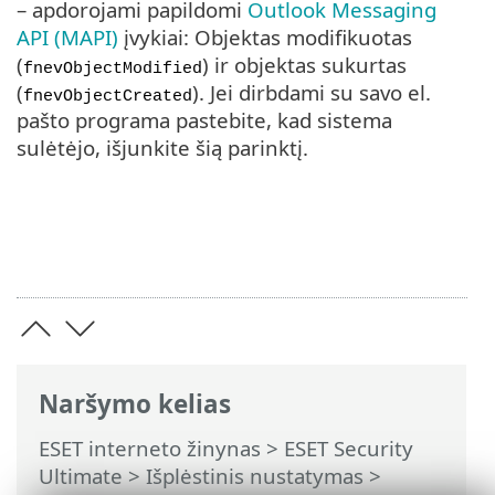
– apdorojami papildomi
Outlook Messaging
API (MAPI)
įvykiai: Objektas modifikuotas
(
) ir objektas sukurtas
fnevObjectModified
(
). Jei dirbdami su savo el.
fnevObjectCreated
pašto programa pastebite, kad sistema
sulėtėjo, išjunkite šią parinktį.
Naršymo kelias
ESET interneto žinynas
>
ESET Security
Ultimate
>
Išplėstinis nustatymas
>