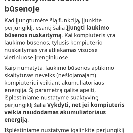
būsenoje
Kad įjungtumėte šią funkciją, įjunkite
perjungiklį, esantį šalia
Įjungti laukimo
būsenos nuskaitymą
. Kai kompiuteris yra
laukimo būsenos, tylusis kompiuterio
nuskaitymas yra atliekamas visuose
vietiniuose įrenginiuose.
Kaip numatyta, laukimo būsenos aptikimo
skaitytuvas neveiks (nešiojamajam)
kompiuteriui veikiant akumuliatoriaus
energija. Šį parametrą galite apeiti,
išplėstiniame nustatyme suaktyvinę
perjungiklį šalia
Vykdyti, net jei kompiuteris
veikia naudodamas akumuliatoriaus
energiją
.
Išplėstiniame nustatyme įgalinkite perjungiklį