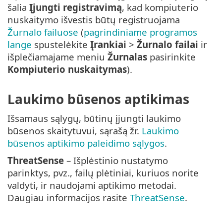
šalia
Įjungti registravimą
, kad kompiuterio
nuskaitymo išvestis būtų registruojama
Žurnalo failuose
(
pagrindiniame programos
lange
spustelėkite
Įrankiai
>
Žurnalo failai
ir
išplečiamajame meniu
Žurnalas
pasirinkite
Kompiuterio nuskaitymas
).
Laukimo būsenos aptikimas
Išsamaus sąlygų, būtinų įjungti laukimo
būsenos skaitytuvui, sąrašą žr.
Laukimo
būsenos aptikimo paleidimo sąlygos
.
ThreatSense
– Išplėstinio nustatymo
parinktys, pvz., failų plėtiniai, kuriuos norite
valdyti, ir naudojami aptikimo metodai.
Daugiau informacijos rasite
ThreatSense
.