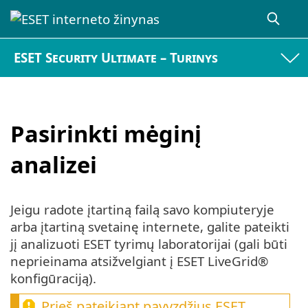
ESET Security Ultimate – Turinys
Pasirinkti mėginį
analizei
Jeigu radote įtartiną failą savo kompiuteryje
arba įtartiną svetainę internete, galite pateikti
jį analizuoti ESET tyrimų laboratorijai (gali būti
neprieinama atsižvelgiant į ESET LiveGrid®
konfigūraciją).
Prieš pateikiant pavyzdžius ESET