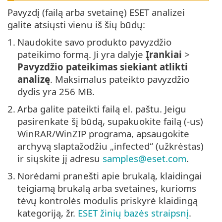
Pavyzdį (failą arba svetainę) ESET analizei
galite atsiųsti vienu iš šių būdų:
1.
Naudokite savo produkto pavyzdžio
pateikimo formą. Ji yra dalyje
Įrankiai
>
Pavyzdžio pateikimas siekiant atlikti
analizę
. Maksimalus pateikto pavyzdžio
dydis yra 256 MB.
2.
Arba galite pateikti failą el. paštu. Jeigu
pasirenkate šį būdą, supakuokite failą (-us)
WinRAR/WinZIP programa, apsaugokite
archyvą slaptažodžiu „infected“ (užkrėstas)
ir siųskite jį adresu
samples@eset.com
.
3.
Norėdami pranešti apie brukalą, klaidingai
teigiamą brukalą arba svetaines, kurioms
tėvų kontrolės modulis priskyrė klaidingą
kategoriją, žr.
ESET žinių bazės straipsnį
.