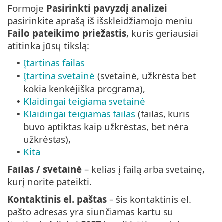
Formoje
Pasirinkti pavyzdį analizei
pasirinkite aprašą iš išskleidžiamojo meniu
Failo pateikimo priežastis
, kuris geriausiai
atitinka jūsų tikslą:
Įtartinas failas
•
Įtartina svetainė
(svetainė, užkrėsta bet
•
kokia kenkėjiška programa),
Klaidingai teigiama svetainė
•
Klaidingai teigiamas failas
(failas, kuris
•
buvo aptiktas kaip užkrėstas, bet nėra
užkrėstas),
Kita
•
Failas / svetainė
– kelias į failą arba svetainę,
kurį norite pateikti.
Kontaktinis el. paštas
– šis kontaktinis el.
pašto adresas yra siunčiamas kartu su