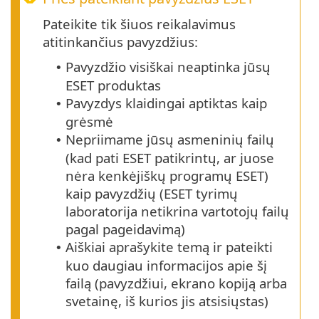
Pateikite tik šiuos reikalavimus
atitinkančius pavyzdžius:
Pavyzdžio visiškai neaptinka jūsų
•
ESET produktas
Pavyzdys klaidingai aptiktas kaip
•
grėsmė
Nepriimame jūsų asmeninių failų
•
(kad pati ESET patikrintų, ar juose
nėra kenkėjiškų programų ESET)
kaip pavyzdžių (ESET tyrimų
laboratorija netikrina vartotojų failų
pagal pageidavimą)
Aiškiai aprašykite temą ir pateikti
•
kuo daugiau informacijos apie šį
failą (pavyzdžiui, ekrano kopiją arba
svetainę, iš kurios jis atsisiųstas)