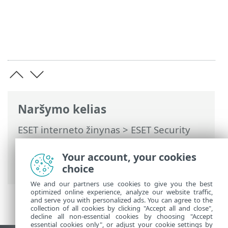
Naršymo kelias
ESET interneto žinynas
>
ESET Security
Ultimate
>
Darbas su ESET Security
Ultimate
>
Įrankiai
> Pasirinkti mėginį
Your account, your cookies
analizei
choice
We and our partners use cookies to give you the best
optimized online experience, analyze our website traffic,
and serve you with personalized ads. You can agree to the
collection of all cookies by clicking "Accept all and close",
decline all non-essential cookies by choosing "Accept
essential cookies only", or adjust your cookie settings by