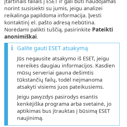
įtartinais failais į ESET ir gali būti naudojamas
norint susisiekti su jumis, jeigu analizei
reikalinga papildoma informacija. Įvesti
kontaktinį el. pašto adresą nebūtina.
Norėdami palikti tuščią, pasirinkite
Pateikti
anonimiškai
.
Galite gauti ESET atsakymą
Jūs negausite atsakymo iš ESET, jeigu
nereikės daugiau informacijos. Kasdien
mūsų serveriai gauna dešimtis
tūkstančių failų, todėl neįmanoma
atsakyti visiems juos pateikusiems.
Jeigu pavyzdys pasirodys esantis
kenkėjiška programa arba svetainė, jo
aptikimas bus įtrauktas į būsimą ESET
naujinimą.