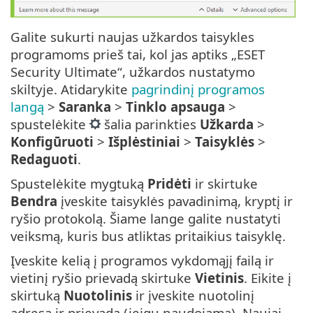
Galite sukurti naujas užkardos taisykles
programoms prieš tai, kol jas aptiks „ESET
Security Ultimate“, užkardos nustatymo
skiltyje. Atidarykite
pagrindinį programos
langą
>
Saranka
>
Tinklo apsauga
>
spustelėkite
šalia parinkties
Užkarda
>
Konfigūruoti
>
Išplėstiniai
>
Taisyklės
>
Redaguoti
.
Spustelėkite mygtuką
Pridėti
ir skirtuke
Bendra
įveskite taisyklės pavadinimą, kryptį ir
ryšio protokolą. Šiame lange galite nustatyti
veiksmą, kuris bus atliktas pritaikius taisyklę.
Įveskite kelią į programos vykdomąjį failą ir
vietinį ryšio prievadą skirtuke
Vietinis
. Eikite į
skirtuką
Nuotolinis
ir įveskite nuotolinį
adresą ir prievadą (jeigu naudojama). Naujai