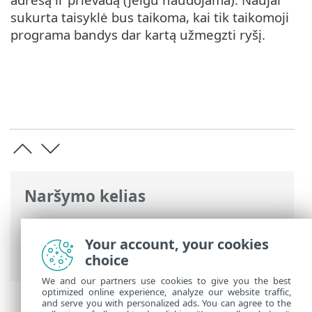
sukurta taisyklė bus taikoma, kai tik taikomoji
programa bandys dar kartą užmegzti ryšį.
Naršymo kelias
ESET interneto žinynas
>
ESET Security
Ultimate
>
DUK
> Kaip leisti ryšį tam
Your account, your cookies
tikroms taikomosioms programoms
choice
We and our partners use cookies to give you the best
optimized online experience, analyze our website traffic,
and serve you with personalized ads. You can agree to the