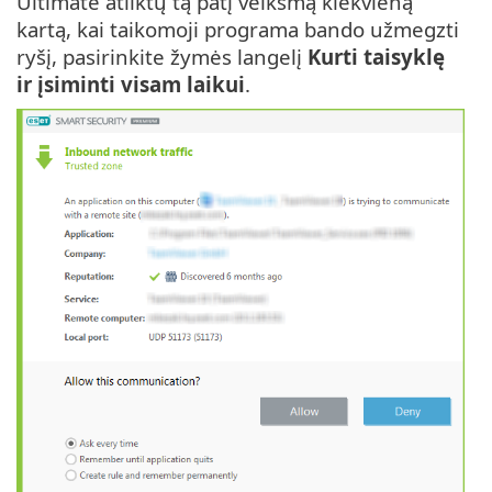
Ultimate atliktų tą patį veiksmą kiekvieną
kartą, kai taikomoji programa bando užmegzti
ryšį, pasirinkite žymės langelį
Kurti taisyklę
ir įsiminti visam laikui
.