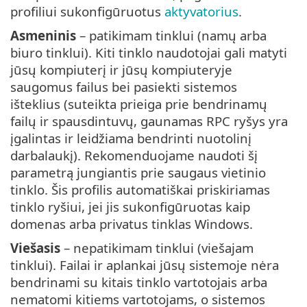
profiliui sukonfigūruotus
aktyvatorius
.
Asmeninis
– patikimam tinklui (namų arba
biuro tinklui). Kiti tinklo naudotojai gali matyti
jūsų kompiuterį ir jūsų kompiuteryje
saugomus failus bei pasiekti sistemos
išteklius (suteikta prieiga prie bendrinamų
failų ir spausdintuvų, gaunamas RPC ryšys yra
įgalintas ir leidžiama bendrinti nuotolinį
darbalaukį). Rekomenduojame naudoti šį
parametrą jungiantis prie saugaus vietinio
tinklo. Šis profilis automatiškai priskiriamas
tinklo ryšiui, jei jis sukonfigūruotas kaip
domenas arba privatus tinklas Windows.
Viešasis
– nepatikimam tinklui (viešajam
tinklui). Failai ir aplankai jūsų sistemoje nėra
bendrinami su kitais tinklo vartotojais arba
nematomi kitiems vartotojams, o sistemos