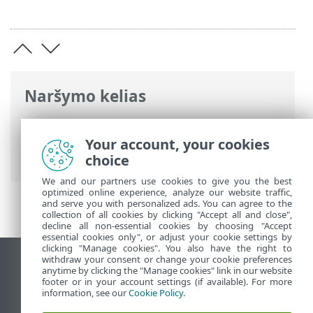
Naršymo kelias
ESET interneto žinynas
>
ESET Security
Ultimate
>
Pradžia
> Tinklo apsaugos
Your account, your cookies
konfigūravimas
choice
We and our partners use cookies to give you the best
optimized online experience, analyze our website traffic,
and serve you with personalized ads. You can agree to the
collection of all cookies by clicking "Accept all and close",
decline all non-essential cookies by choosing "Accept
essential cookies only", or adjust your cookie settings by
clicking "Manage cookies". You also have the right to
withdraw your consent or change your cookie preferences
Rodyti darbalaukio tinklavietę
anytime by clicking the "Manage cookies" link in our website
footer or in your account settings (if available). For more
End of Life
information, see our
Cookie Policy
.
ESET žinių bazė