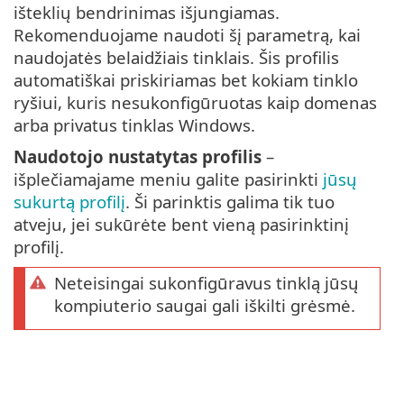
išteklių bendrinimas išjungiamas.
Rekomenduojame naudoti šį parametrą, kai
naudojatės belaidžiais tinklais. Šis profilis
automatiškai priskiriamas bet kokiam tinklo
ryšiui, kuris nesukonfigūruotas kaip domenas
arba privatus tinklas Windows.
Naudotojo nustatytas profilis
–
išplečiamajame meniu galite pasirinkti
jūsų
sukurtą profilį
. Ši parinktis galima tik tuo
atveju, jei sukūrėte bent vieną pasirinktinį
profilį.
Neteisingai sukonfigūravus tinklą jūsų
kompiuterio saugai gali iškilti grėsmė.