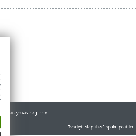
d
h
y
y
e
o
s
e
e
al
Palaikymas regione
Tvarkyti slapukus
Slapukų politika