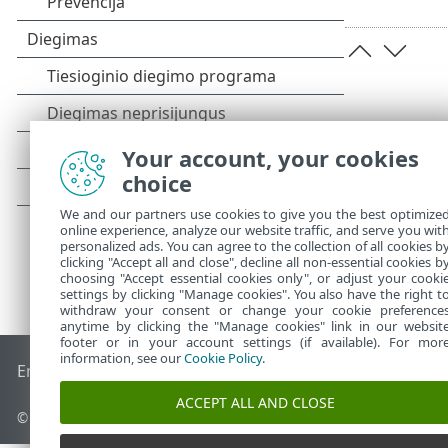
Your account, your cookies
choice
We and our partners use cookies to give you the best optimize
online experience, analyze our website traffic, and serve you wit
personalized ads. You can agree to the collection of all cookies b
clicking "Accept all and close", decline all non-essential cookies b
choosing "Accept essential cookies only", or adjust your cooki
settings by clicking "Manage cookies". You also have the right t
withdraw your consent or change your cookie preference
anytime by clicking the "Manage cookies" link in our websit
footer or in your account settings (if available). For mor
information, see our
Cookie Policy
.
End of Life
ESET žinių bazė
ESET forumas
ESET Status Port
ACCEPT ALL AND CLOSE
© 1992 - 2025 ESET, spol. s r.o. - Visos teisės saugomos.