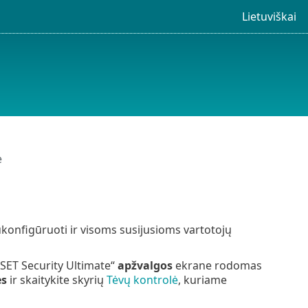
Lietuviškai
ė
sukonfigūruoti ir visoms susijusioms vartotojų
ESET Security Ultimate“
apžvalgos
ekrane rodomas
es
ir skaitykite skyrių
Tėvų kontrolė
, kuriame