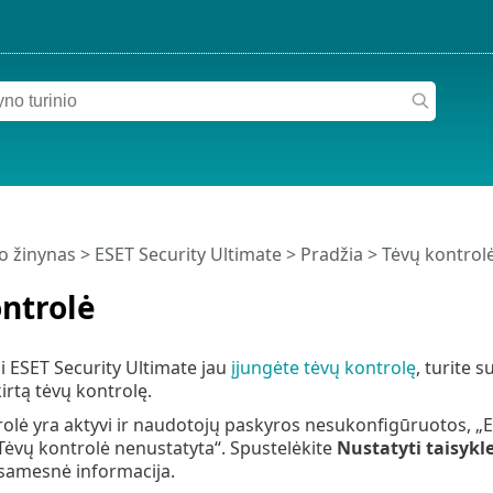
o žinynas
>
ESET Security Ultimate
>
Pradžia
> Tėvų kontrol
ntrolė
 ESET Security Ultimate jau
įjungėte tėvų kontrolę
, turite 
rtą tėvų kontrolę.
rolė yra aktyvi ir naudotojų paskyros nesukonfigūruotos, „
ėvų kontrolė nenustatyta“. Spustelėkite
Nustatyti taisykl
samesnė informacija.