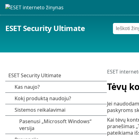
ESET Security Ultimate
ESET internet
Tėvų ko
Jei naudodami
paskyroms ski
Kai tėvų kont
pranešimas „T
pateikiama iš