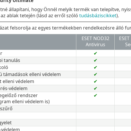
urity Ultimate
né állapítani, hogy Önnél melyik termék van telepítve, nyi
az ablak tetején (lásd az erről szóló
tudásbáziscikket
).
lázat felsorolja az egyes termékekben rendelkezésre álló fu
ESET NOD32
ESET 
Antivirus
Se
r
✔
pi tanulás
✔
koló
✔
pú támadások elleni védelem
✔
 elleni védelem
✔
rés-védelem
✔
egelőző rendszer
✔
ram elleni védelem is)
tszűrő
gyelet
-védelem