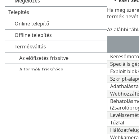
ESET Sec
•
Ha meg szeret
termék nevét 
Az alábbi táb
Keresőmoto
Speciális gé
Exploit blok
Szkript-ala
Adathalászat
Webhozzáfé
Behatolásm
(Zsarolóprog
Levélszemé
Tűzfal
Hálózatfelü
Webkamera