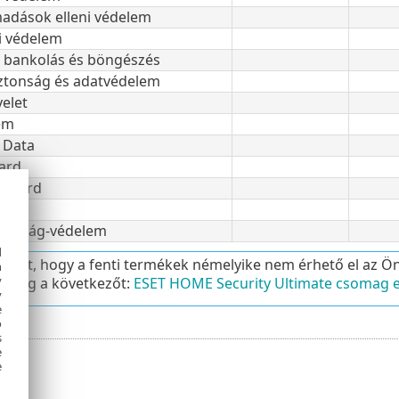
madások elleni védelem
i védelem
 bankolás és böngészés
ztonság és adatvédelem
yelet
em
 Data
ard
 Guard
nosság-védelem
d
ulhat, hogy a fenti termékek némelyike nem érhető el az Ö
h
y
e meg a következőt:
ESET HOME Security Ultimate csomag e
y
e
o
s
e
e