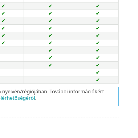
✔
✔
✔
✔
✔
✔
✔
✔
✔
✔
✔
✔
✔
✔
✔
✔
✔
✔
✔
✔
✔
✔
✔
✔
✔
✔
n nyelvén/régiójában. További információkért
lérhetőségéről
.