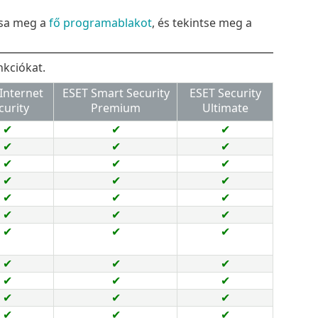
ssa meg a
fő programablakot
, és tekintse meg a
nkciókat.
Internet
ESET Smart Security
ESET Security
curity
Premium
Ultimate
✔
✔
✔
✔
✔
✔
✔
✔
✔
✔
✔
✔
✔
✔
✔
✔
✔
✔
✔
✔
✔
✔
✔
✔
✔
✔
✔
✔
✔
✔
✔
✔
✔