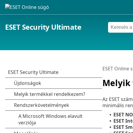
ESET Security Ultimate
ESET Online 
Melyik
Az ESET számo
minimális ren
ESET NO
•
ESET Int
•
ESET Sm
•