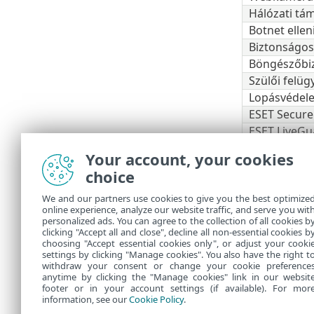
Hálózati tá
Botnet ellen
Biztonságos
Böngészőbi
Szülői felüg
Lopásvédel
ESET Secure
ESET LiveGu
ESET Folder
Your account, your cookies
VPN
choice
Személyazo
We and our partners use cookies to give you the best optimize
Előford
online experience, analyze our website traffic, and serve you wit
personalized ads. You can agree to the collection of all cookies b
tekints
clicking "Accept all and close", decline all non-essential cookies b
choosing "Accept essential cookies only", or adjust your cooki
settings by clicking "Manage cookies". You also have the right t
withdraw your consent or change your cookie preference
anytime by clicking the "Manage cookies" link in our websit
footer or in your account settings (if available). For mor
information, see our
Cookie Policy
.