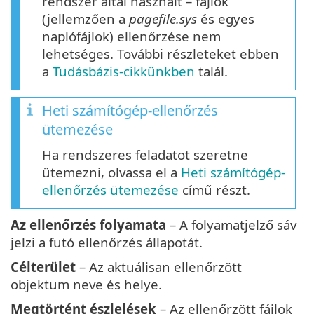
rendszer által használt – fájlok
(jellemzően a
pagefile.sys
és egyes
naplófájlok) ellenőrzése nem
lehetséges. További részleteket ebben
a
Tudásbázis-cikkünkben
talál.
Heti számítógép-ellenőrzés
ütemezése
Ha rendszeres feladatot szeretne
ütemezni, olvassa el a
Heti számítógép-
ellenőrzés ütemezése
című részt.
Az ellenőrzés folyamata
– A folyamatjelző sáv
jelzi a futó ellenőrzés állapotát.
Célterület
– Az aktuálisan ellenőrzött
objektum neve és helye.
Megtörtént észlelések
– Az ellenőrzött fájlok