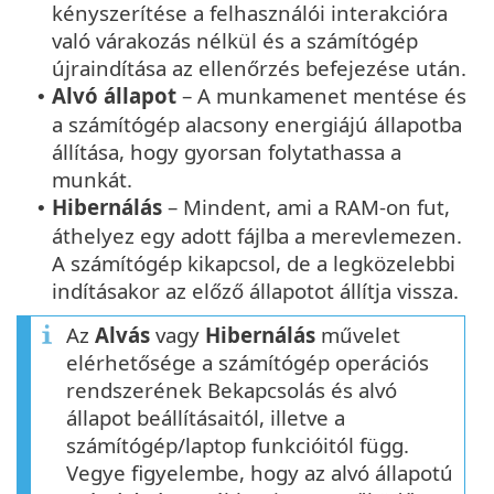
kényszerítése a felhasználói interakcióra
való várakozás nélkül és a számítógép
újraindítása az ellenőrzés befejezése után.
Alvó állapot
– A munkamenet mentése és
•
a számítógép alacsony energiájú állapotba
állítása, hogy gyorsan folytathassa a
munkát.
Hibernálás
– Mindent, ami a RAM-on fut,
•
áthelyez egy adott fájlba a merevlemezen.
A számítógép kikapcsol, de a legközelebbi
indításakor az előző állapotot állítja vissza.
Az
Alvás
vagy
Hibernálás
művelet
elérhetősége a számítógép operációs
rendszerének Bekapcsolás és alvó
állapot beállításaitól, illetve a
számítógép/laptop funkcióitól függ.
Vegye figyelembe, hogy az alvó állapotú