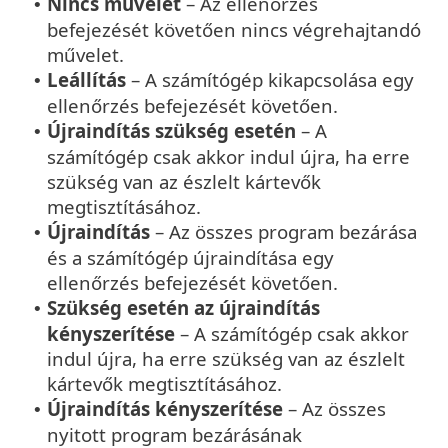
Nincs művelet
– Az ellenőrzés
•
befejezését követően nincs végrehajtandó
művelet.
Leállítás
– A számítógép kikapcsolása egy
•
ellenőrzés befejezését követően.
Újraindítás szükség esetén
– A
•
számítógép csak akkor indul újra, ha erre
szükség van az észlelt kártevők
megtisztításához.
Újraindítás
– Az összes program bezárása
•
és a számítógép újraindítása egy
ellenőrzés befejezését követően.
Szükség esetén az újraindítás
•
kényszerítése
– A számítógép csak akkor
indul újra, ha erre szükség van az észlelt
kártevők megtisztításához.
Újraindítás kényszerítése
– Az összes
•
nyitott program bezárásának