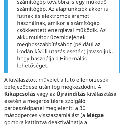
számítógép továbbra is egy működő
számítógép. Az alapfunkciók akkor is
futnak és elektromos áramot
használnak, amikor a számítógép
csökkentett energiával működik. Az
akkumulátor üzemidejének
meghosszabbításához (például az
irodán kívüli utazás esetén) javasoljuk,
hogy használja a Hibernálás
lehetőséget.
A kiválasztott művelet a futó ellenőrzések
befejeződése után fog megkezdődni. A
Kikapcsolás
vagy az
Újraindítás
kiválasztása
esetén a megerősítésre szolgáló
párbeszédpanel megjeleníti a 30
másodperces visszaszámlálást (a
Mégse
gombra kattintva deaktiválhatja a