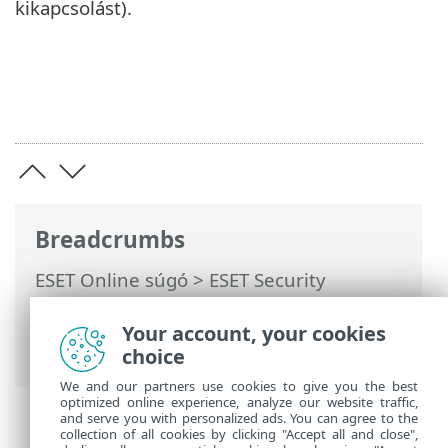
kikapcsolást).
Breadcrumbs
ESET Online súgó
>
ESET Security
Ultimate
>
Az ESET Security Ultimate
használata
>
Számítógép ellenőrzése
> Az
Your account, your cookies
ellenőrzés folyamata
choice
We and our partners use cookies to give you the best
optimized online experience, analyze our website traffic,
and serve you with personalized ads. You can agree to the
collection of all cookies by clicking "Accept all and close",