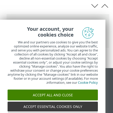
נתיב
Your account, your
העזרה המקוונת של ESET
>
ESET Security
cookies choice
Ultimate
>
הפעלת מוצר
We and our partners use cookies to give you the best
optimized online experience, analyze our website traffic,
and serve you with personalized ads. You can agree to the
collection of all cookies by clicking "Accept all and close",
decline all non-essential cookies by choosing "Accept
essential cookies only", or adjust your cookie settings by
clicking "Manage cookies". You also have the right to
withdraw your consent or change your cookie preferences
anytime by clicking the "Manage cookies" link in our website
הצג את האתר למחשב
footer or in your account settings (if available). For more
.
information, see our
Cookie Policy
End of Life
מאגר הידע של ESET
ACCEPT ALL AND CLOSE
הפורום של ESET
ESET Status Portal
ACCEPT ESSENTIAL COOKIES ONLY
תמיכה אזורית