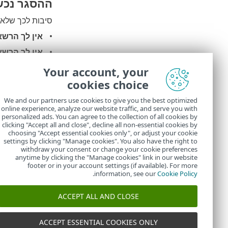
ההסגר נכש
סיבות לכך שלא 
אין לך הרשא
אין לך הרשא
הקובץ שאתה
Your account, your
cookies choice
הקובץ לא הו
הקובץ נמצא 
We and our partners use cookies to give you the best optimized
online experience, analyze our website traffic, and serve you with
כשמופיעה הודע
personalized ads. You can agree to the collection of all cookies by
להעבירו להסגר.
clicking "Accept all and close", decline all non-essential cookies by
choosing "Accept essential cookies only", or adjust your cookie
settings by clicking "Manage cookies". You also have the right to
withdraw your consent or change your cookie preferences
anytime by clicking the "Manage cookies" link in our website
footer or in your account settings (if available). For more
.
information, see our
Cookie Policy
ACCEPT ALL AND CLOSE
ACCEPT ESSENTIAL COOKIES ONLY