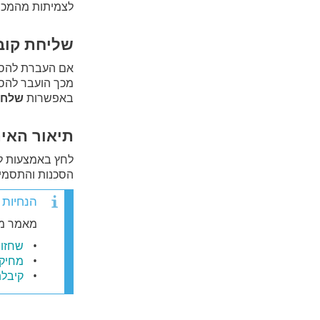
לצמיתות מהמכש
שליחת קוב
אם העברת להסגר 
מכך הועבר להס
באפשרות
שלח 
תיאור האית
לחץ באמצעות לח
הסכנות והתסמינ
הנחיות 
מאמר מאגר הידע הב
שחזור קו
מחיקת קו
קיבלתי ה