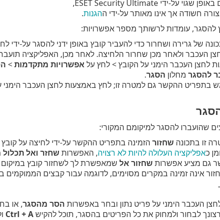
 על-ידי ESET Security Ultimate,
צורה חשודה אך אינו מאותר על-ידי ה
הגנות
.
ץ להסגר, עומדות לרשותך מספר אפשרויות:
ה של גרירה ושחרור כדי להעביר קובץ באופן ידני להסגר על-ידי לח
צן העכבר ולאחר מכן שחרור הלחיצה. לאחר מכן, האפליקציה תועבר 
 לחצן העכבר הימני על הקובץ > לחץ על
אפשרויות מתקדמות
>
הס
ר להסגר
מחלון
הסגר
.
 בתפריט ההקשר גם למטרה זו; לחץ באמצעות לחצן העכבר הימני ע
סגר
ים שהועברו להסגר למיקומם המקורי:
ה זו בתכונה
שחזור
הזמינה בתפריט ההקשר על-ידי לחיצה על קובץ 
ן כ
אפליקציה העלולה להיות לא רצויה
, האפשרות
שחזר ואל תכלול
מ
ר גם מציע אפשרות
שחזור אל
שמאפשרת לך לשחזור קובץ במיקום ש
חזור אינה זמינה במקרים מסוימים, לדוגמה עבור קבצים הממוקמים 
צן העכבר הימני על פריט נתון ובחר באפשרות
הסר מהסגר
, או בח
ונך לבחור ולמחוק את כל הפריטים בהסגר, תוכל להקיש
Ctrl + A
ול