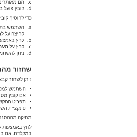
הם מאותרים באופן שגוי
קובץ פועל ב
כדי להוסיף קוב
השתמש בתכונ
לחיצה על לח
לחץ באמצעות
לחץ על
העב
ניתן להשתמש
שחזור מהה
ניתן לשחזר קבצ
השתמש למטר
אם קובץ מסומ
תפריט ההקש
פונקציית הש
מחיקה מההסגר
לחץ באמצעות לח
במקלדת. אם ברצ