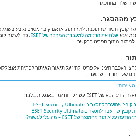
יר שלך ומההסגר.
ץ מההסגר.
קובץ חשוד שהתוכנית לא זיהתה, או אם קובץ מסוים נקבע בשוגג כנג
גר, אנא
שלח את הדגימה למעבדת המחקר של ESET
. כדי לשלוח קו
לניתוח
מתוך תפריט ההקשר.
ור
צן העכבר הימני על פריט ולחץ על
תיאור האיתור
ים של החדירה שתועדה.
מאוירות
א של ESET עשוי להיות זמין באנגלית בלבד:
בץ שהועבר להסגר ב-ESET Security Ultimate
בץ שהועבר להסגר ב-ESET Security Ultimate
ודעה על איתור מהמוצר של ESET – מה עלי לעשות?