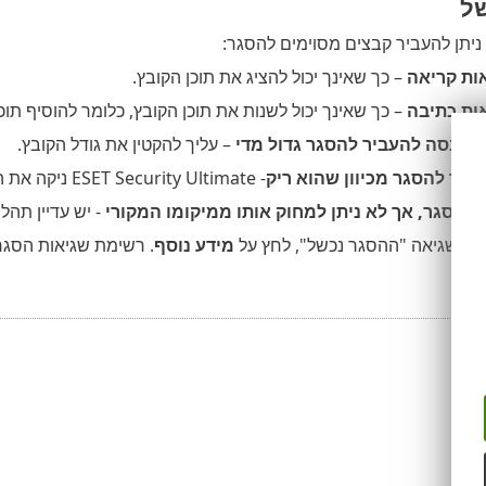
ל
ניתן להעביר קבצים מסוימים להסגר:
ות קריאה
– כך שאינך יכול להציג את תוכן הקובץ.
ות כתיבה
– כך שאינך יכול לשנות את תוכן הקובץ, כלומר להוסיף תוכ
 מנסה להעביר להסגר גדול מדי
– עליך להקטין את גודל הקובץ.
עבר להסגר מכיוון שהוא ריק
- ESET Security Ultimate ניקה את החלק הנגוע בקובץ או שהקובץ עצמו היה ריק במקור.
בהסגר, אך לא ניתן למחוק אותו ממיקומו המקורי
- יש עדיין תהל
ת השגיאה "ההסגר נכשל", לחץ על
מידע נוסף
. רשימת שגיאות הסגר