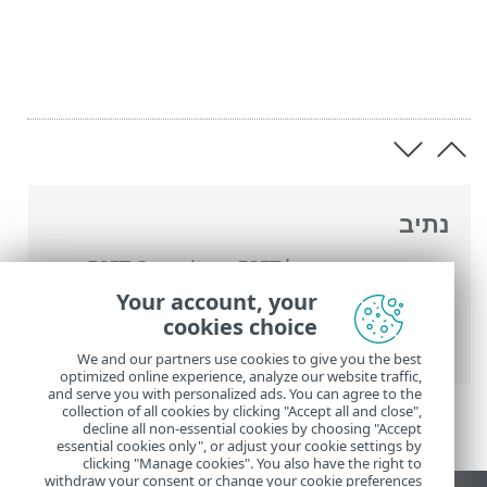
נתיב
העזרה המקוונת של ESET
>
ESET Security
Ultimate
>
הגדרות מתקדמות
>
הגנות
>
הגנה
Your account, your
על לקוח דוא"ל
>
ניהול רשימות כתובות
>
cookies choice
רשימות כתובות
> הוספת/עריכת כתובת
We and our partners use cookies to give you the best
optimized online experience, analyze our website traffic,
and serve you with personalized ads. You can agree to the
collection of all cookies by clicking "Accept all and close",
decline all non-essential cookies by choosing "Accept
essential cookies only", or adjust your cookie settings by
clicking "Manage cookies". You also have the right to
withdraw your consent or change your cookie preferences