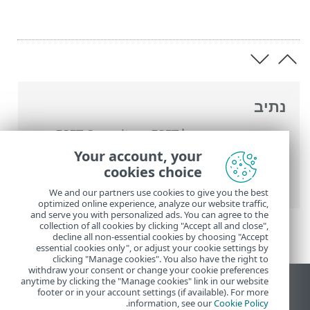
נתיב
העזרה המקוונת של ESET
>
ESET Security
Ultimate
>
הגדרות מתקדמות
>
הגנות
>
הגנה
Your account, your
על לקוח דוא"ל
>
הגנת תיבת דואר
>
אינגרציות
cookies choice
> תיבת דו-שיח לאישור
We and our partners use cookies to give you the best
optimized online experience, analyze our website traffic,
and serve you with personalized ads. You can agree to the
collection of all cookies by clicking "Accept all and close",
decline all non-essential cookies by choosing "Accept
essential cookies only", or adjust your cookie settings by
clicking "Manage cookies". You also have the right to
withdraw your consent or change your cookie preferences
anytime by clicking the "Manage cookies" link in our website
הצג את האתר למחשב
footer or in your account settings (if available). For more
.
information, see our
Cookie Policy