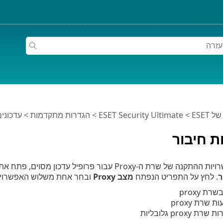
ESET
>
ESET Security Ultimate
>
הגדרות מתקדמות
>
עדכונים
ת חיבור
ל שרת ה-Proxy עבור פרופיל עדכון מסוים, פתח את
ר
. לחץ על התפריט הנפתח
מצב Proxy
ובחר אחת משלוש האפשרויו
 proxy
שרת proxy
prox גלובליות