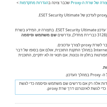
ה של שרת ה-Proxy
שכבר צוינה ב
הגדרות מתקדמות
>
משמש לצורך עדכון ESET Security Ultimate. בתצורה זו, המידע בשרת
ים
שם משתמש
ו
סיסמה
המחשב שלך מחובר לאינטרנט דרך שרת proxy. ההגדרות נלקחות מ-Internet Explorer במהלך התקנת התוכנית, אולם אם בסופו של דבר
ותן (למשל אם אתה מחליף את ה-ISP שלך), אנא ודא שהגדרות proxy המפורטות בחלון זה נכונות. אם תנאי זה לא יתקיים, התוכנית
.
דכון.
ציפיים לשרת ה- proxy. מלא שדות אלה רק אם נדרשים שם משתמש וסיסמה כדי לגשת