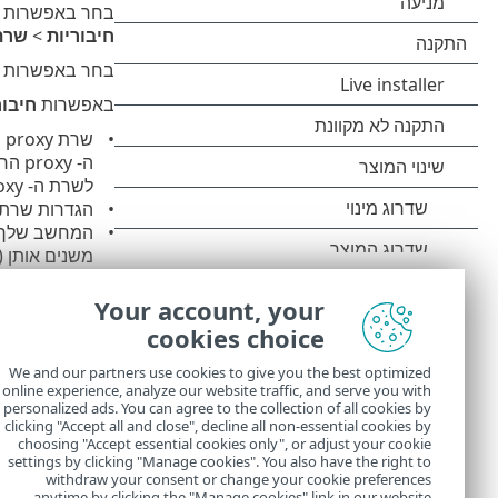
בחר באפשרות
חיבוריות
>
שרת oxy
בחר באפשרות
באפשרות
חיבור
שרת proxy שונה מזה שהוגדר תחת
ה- proxy החדש אמור להיות מצוין תחת כתובת של
לשרת ה- proxy.
הגדרות שרת ה-proxy לא מוגדרות גלובלית, אולם ESET Security Ultimate יתחבר לשרת y
לא תוכל להת
Your account, your
הגדרת ברירת המחדל
cookies choice
השתמש בחיבור ישיר אם
We and our partners use cookies to give you the best optimized
השדות
ש
online experience, analyze our website traffic, and serve you with
personalized ads. You can agree to the collection of all cookies by
לשרת ה- proxy. עליך למלא שדות אלה רק אם אתה יודע שדרושה לך סיסמה כדי לגשת לאינטרנ
clicking "Accept all and close", decline all non-essential cookies by
choosing "Accept essential cookies only", or adjust your cookie
settings by clicking "Manage cookies". You also have the right to
withdraw your consent or change your cookie preferences
anytime by clicking the "Manage cookies" link in our website