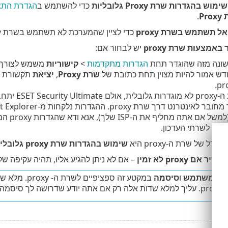
שימוש בהגדרות שרת Proxy גלובליות
כדי להשתמש ב
הגדרת התצור
Pr
.
אל תשתמש בשרת proxy
כדי לציין שהמערכת לא תשתמש בשרת proxy לעדכון של ESET Security Ultimate.
 באמצעות שרת proxy
יש לבחור אם:
הגדרות מתקדמות
>
קישוריות
שרת Proxy
,
יציאת
תקשורת (3128 כברירת מחדל), ונדרש
prox לצורך עדכונים.
משנים א
חבר לשרתי העדכון.
 של שרת ה-proxy היא
שימוש בהגדרות שרת proxy גלובליות
 proxy לא זמין
– אם לא ניתן להגיע אליו, תהיה עקיפה של ה- Proxy במהלך הע
ם משתמש
ו
סיסמה
במקטע זה ספ
ט דרך שרת proxy.