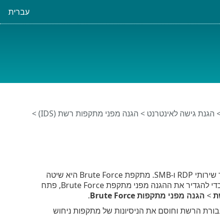
עברית
הגנת גישה לאינטרנט
>
הגנה מפני מתקפות רשת (IDS)
>
המערכת להגנה מפני מתקפות Brute Force חוסמת מתקפות של ניחוש סיסמה עבור שירותי RDP ו-SMB. מתקפת Brute Force היא שיטה
לגילוי סיסמה ייעודית על ידי ניסוי שיטתי של כל שילובי האותיות, המספרים והסמלים. כדי להגדיר את ההגנה מפני מתקפת Brute Force, פתח
ת
>
הגנה מפני מתקפות Brute Force
.
ESET Sec בודק את תעבורת הרשת וחוסם את הניסיונות של מתקפות ניחוש