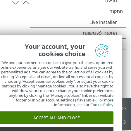
Your account, your
cookies choice
We and our partners use cookies to give you the best optimized
online experience, analyze our website traffic, and serve you with
personalized ads. You can agree to the collection of all cookies by
clicking "Accept all and close", decline all non-essential cookies by
choosing "Accept essential cookies only", or adjust your cookie
settings by clicking "Manage cookies". You also have the right to
withdraw your consent or change your cookie preferences
anytime by clicking the "Manage cookies" link in our website
footer or in your account settings (if available). For more
.
information, see our
Cookie Policy
End of Life
מאגר הידע של ESET
הפורום של ESET
 Status Portal
ACCEPT ALL AND CLOSE
© 1992 - 2025 ESET, spol. s r.o.‎ - כל הזכויות שמורות.