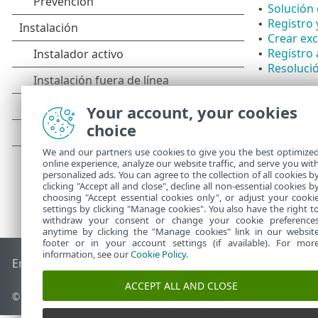
Solución 
•
Registro 
•
Crear exc
•
Registro
•
Resolució
•
Your account, your cookies
choice
We and our partners use cookies to give you the best optimize
online experience, analyze our website traffic, and serve you wit
personalized ads. You can agree to the collection of all cookies b
clicking "Accept all and close", decline all non-essential cookies b
choosing "Accept essential cookies only", or adjust your cooki
settings by clicking "Manage cookies". You also have the right t
withdraw your consent or change your cookie preference
anytime by clicking the "Manage cookies" link in our websit
footer or in your account settings (if available). For mor
information, see our
Cookie Policy
.
End of Life
Base de conocimiento de ESET
Foro de ESET
ES
ACCEPT ALL AND CLOSE
© 1992 - 2025 ESET, spol. s r.o. - Todos los derechos reservados.