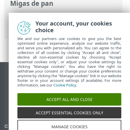
Migas de pan
Ayuda en línea de ESET
>
ESET Security
Ultimate
>
ESET Security Ultimate
>
Your account, your cookies
Prevención
choice
We and our partners use cookies to give you the best
optimized online experience, analyze our website traffic,
and serve you with personalized ads. You can agree to the
collection of all cookies by clicking "Accept all and close",
decline all non-essential cookies by choosing "Accept
essential cookies only", or adjust your cookie settings by
clicking "Manage cookies". You also have the right to
withdraw your consent or change your cookie preferences
Ver sitio del escritorio
anytime by clicking the "Manage cookies" link in our website
footer or in your account settings (if available). For more
End of Life
information, see our
Cookie Policy
.
Base de conocimiento de ESET
Foro de ESET
ACCEPT ALL AND CLOSE
ESET Status Portal
Soporte regional
ACCEPT ESSENTIAL COOKIES ONLY
© 1992 - 2025 ESET, spol. s
Administrar perfiles
MANAGE COOKIES