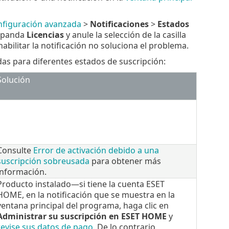
figuración avanzada
>
Notificaciones
>
Estados
expanda
Licencias
y anule la selección de la casilla
habilitar la notificación no soluciona el problema.
das para diferentes estados de suscripción:
Solución
Consulte
Error de activación debido a una
suscripción sobreusada
para obtener más
información.
Producto instalado—si tiene la cuenta ESET
HOME, en la notificación que se muestra en la
ventana principal del programa, haga clic en
Administrar su suscripción en ESET HOME
y
revise sus datos de pago
. De lo contrario,