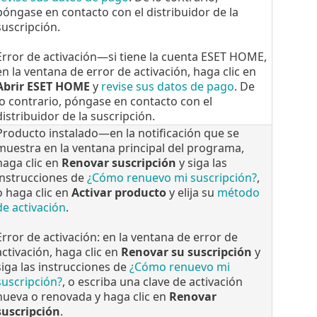
póngase en contacto con el distribuidor de la
suscripción.
Error de activación—si tiene la cuenta ESET HOME,
en la ventana de error de activación, haga clic en
Abrir ESET HOME
y
revise sus datos de pago
. De
lo contrario, póngase en contacto con el
distribuidor de la suscripción.
Producto instalado—en la notificación que se
muestra en la ventana principal del programa,
haga clic en
Renovar suscripción
y siga las
instrucciones de
¿Cómo renuevo mi suscripción?
,
o haga clic en
Activar producto
y elija su
método
de activación
.
Error de activación: en la ventana de error de
activación, haga clic en
Renovar su suscripción
y
siga las instrucciones de
¿Cómo renuevo mi
suscripción?
, o escriba una clave de activación
nueva o renovada y haga clic en
Renovar
suscripción
.