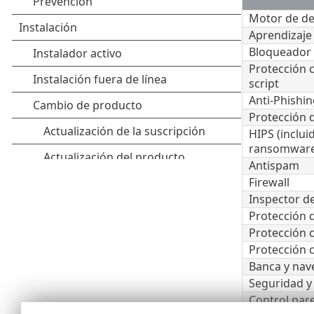
Motor de de
Aprendizaje
Bloqueador 
Protección 
script
Anti-Phishin
Protección d
HIPS (inclui
ransomware
Antispam
Firewall
Inspector d
Protección 
Protección 
Protección 
Banca y nav
Seguridad y
Control par