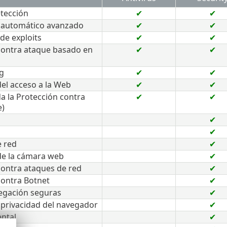
tección
✔
✔
 automático avanzado
✔
✔
de exploits
✔
✔
contra ataque basado en
✔
✔
g
✔
✔
el acceso a la Web
✔
✔
da la Protección contra
✔
✔
)
✔
✔
e red
✔
de la cámara web
✔
contra ataques de red
✔
contra Botnet
✔
egación seguras
✔
 privacidad del navegador
✔
ental
✔