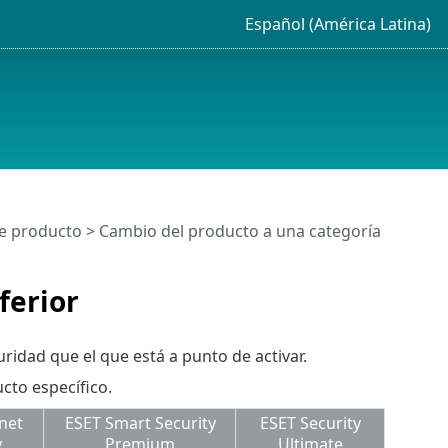
Español (América Latina)
 producto > Cambio del producto a una categoría
ferior
ridad que el que está a punto de activar.
cto específico.
net
ESET Smart Security
ESET Security
y
Premium
Ultimate