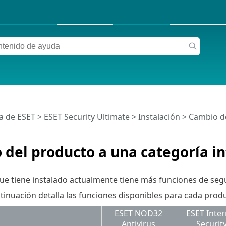
a de ESET
>
ESET Security Ultimate
>
Instalación
> Cambio de
del producto a una categoría in
ue tiene instalado actualmente tiene más funciones de segu
ntinuación detalla las funciones disponibles para cada produ
ESET NOD32
ESET Inter
Antivirus
Securit