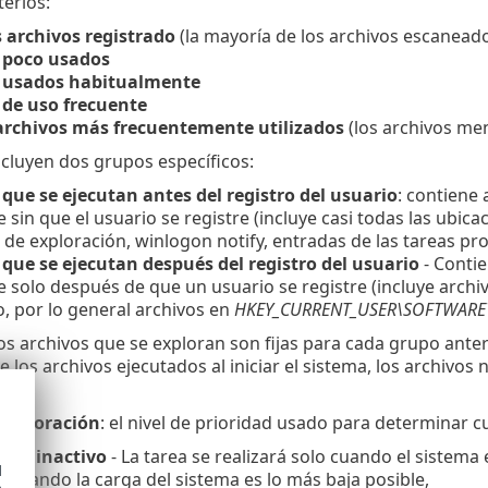
terios:
s archivos registrado
(la mayoría de los archivos escanead
 poco usados
 usados habitualmente
 de uso frecuente
 archivos más frecuentemente utilizados
(los archivos me
cluyen dos grupos específicos:
que se ejecutan antes del registro del usuario
: contiene 
 sin que el usuario se registre (incluye casi todas las ubicac
de exploración, winlogon notify, entradas de las tareas pro
 que se ejecutan después del registro del usuario
- Contie
 solo después de que un usuario se registre (incluye archi
o, por lo general archivos en
HKEY_CURRENT_USER\SOFTWARE\M
los archivos que se exploran son fijas para cada grupo anter
e los archivos ejecutados al iniciar el sistema, los archivo
 exploración
: el nivel de prioridad usado para determinar c
stá inactivo
- La tarea se realizará solo cuando el sistema e
d
a
: cuando la carga del sistema es lo más baja posible,