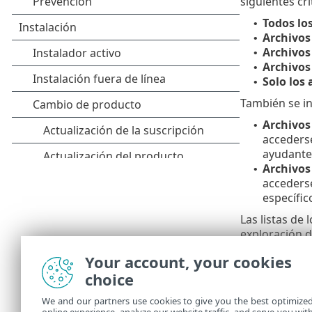
siguientes cri
Todos lo
•
Archivos
•
Archivos
•
Archivos
•
Solo los
•
También se in
Archivos 
•
accederse
ayudante 
Archivos
•
accederse
específic
Las listas de 
exploración d
ejecutan.
Your account, your cookies
Prioridad de
choice
Cuando e
•
We and our partners use cookies to give you the best optimize
Más baj
•