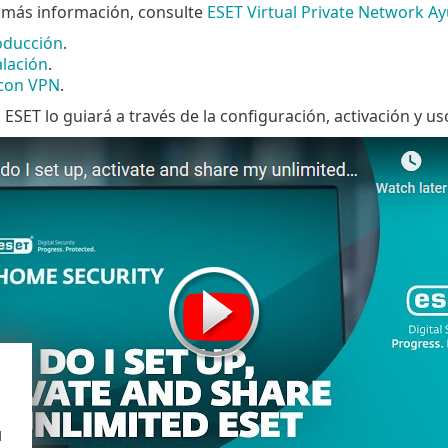
 más información, consulte
ESET Virtual Private Network Ay
oducción
.
lación
.
 con VPN
.
, ESET lo guiará a través de la configuración, activación y 
d