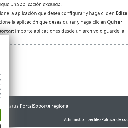
egue una aplicación excluida.
cione la aplicación que desea configurar y haga clic en
Edita
ccione la aplicación que desea quitar y haga clic en
Quitar
.
portar
: importe aplicaciones desde un archivo o guarde la li
d
h
y
y
e
o
s
e
e
ET Status Portal
Soporte regional
Administrar perfiles
Política de co