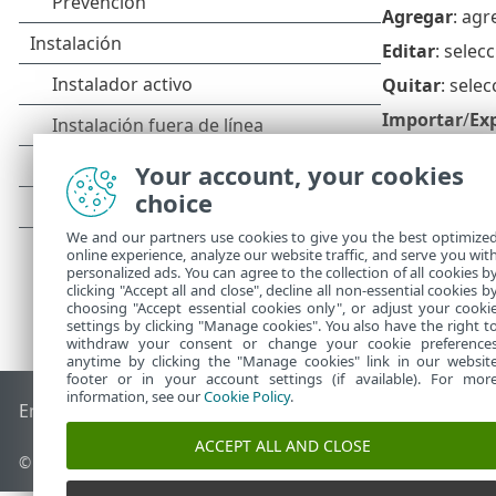
Agregar
: agr
Editar
: selec
Quitar
: sele
Importar
/
Ex
Your account, your cookies
choice
We and our partners use cookies to give you the best optimize
online experience, analyze our website traffic, and serve you wit
personalized ads. You can agree to the collection of all cookies b
clicking "Accept all and close", decline all non-essential cookies b
choosing "Accept essential cookies only", or adjust your cooki
settings by clicking "Manage cookies". You also have the right t
withdraw your consent or change your cookie preference
anytime by clicking the "Manage cookies" link in our websit
footer or in your account settings (if available). For mor
information, see our
Cookie Policy
.
End of Life
Base de conocimiento de ESET
Foro de ESET
ES
ACCEPT ALL AND CLOSE
© 1992 - 2025 ESET, spol. s r.o. - Todos los derechos reservados.